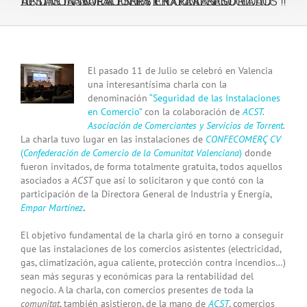
ACST COLABORA EN LA CHARLA “SEGURIDAD DE LAS INSTALACIONES EN COMERCIO” Y ANUNCIA NUEVO SERVICIO PARA ASOCIADOS !!
View
El pasado 11 de Julio se celebró en Valencia
Larger
una interesantísima charla con la
Image
denominación
“Seguridad de las Instalaciones
en Comercio”
con la colaboración de
ACST.
Asociación de Comerciantes y Servicios de Torrent
.
La charla tuvo lugar en las instalaciones de
CONFECOMERÇ CV
(
Confederación de Comercio de la Comunitat Valenciana
)
donde
fueron invitados, de forma totalmente gratuita, todos aquellos
asociados a
ACST
que así lo solicitaron y que contó con la
participación de la
Directora General de Industria y Energía,
Empar Martínez
.
El objetivo fundamental de la charla giró en torno a conseguir
que las instalaciones de los comercios asistentes (electricidad,
gas, climatización, agua caliente, protección contra incendios…)
sean más seguras y económicas para la rentabilidad del
negocio. A la charla, con comercios presentes de toda la
comunitat
, también asistieron, de la mano de
ACST
, comercios