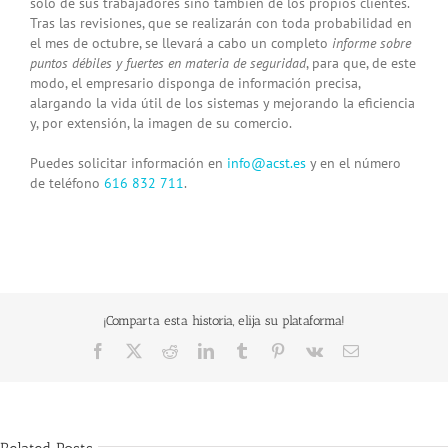
sólo de sus trabajadores sino también de los propios clientes.
Tras las revisiones, que se realizarán con toda
probabilidad en
el mes de octubre
, se llevará a cabo un completo
informe sobre
puntos débiles y fuertes en materia de seguridad
, para que, de este
modo, el empresario disponga de información precisa,
alargando la vida útil de los sistemas y mejorando la eficiencia
y, por extensión, la imagen de su comercio.
Puedes solicitar información en
info@acst.es
y en el número
de teléfono
616 832 711
.
¡Comparta esta historia, elija su plataforma!
Facebook
X
Reddit
LinkedIn
Tumblr
Pinterest
Vk
Email