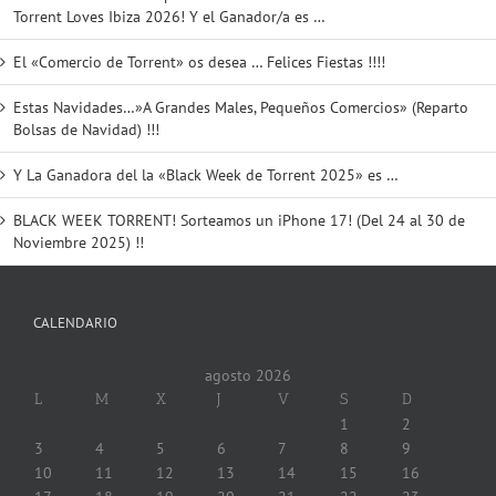
Torrent Loves Ibiza 2026! Y el Ganador/a es …
El «Comercio de Torrent» os desea … Felices Fiestas !!!!
Estas Navidades…»A Grandes Males, Pequeños Comercios» (Reparto
Bolsas de Navidad) !!!
Y La Ganadora del la «Black Week de Torrent 2025» es …
BLACK WEEK TORRENT! Sorteamos un iPhone 17! (Del 24 al 30 de
Noviembre 2025) !!
CALENDARIO
agosto 2026
L
M
X
J
V
S
D
1
2
3
4
5
6
7
8
9
10
11
12
13
14
15
16