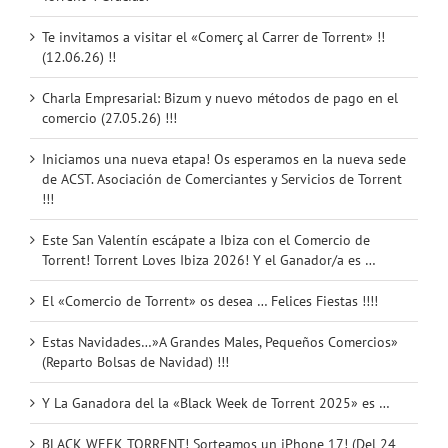
Te invitamos a visitar el «Comerç al Carrer de Torrent» !!
(12.06.26) !!
Charla Empresarial: Bizum y nuevo métodos de pago en el
comercio (27.05.26) !!!
Iniciamos una nueva etapa! Os esperamos en la nueva sede
de ACST. Asociación de Comerciantes y Servicios de Torrent
!!!
Este San Valentín escápate a Ibiza con el Comercio de
Torrent! Torrent Loves Ibiza 2026! Y el Ganador/a es …
El «Comercio de Torrent» os desea … Felices Fiestas !!!!
Estas Navidades…»A Grandes Males, Pequeños Comercios»
(Reparto Bolsas de Navidad) !!!
Y La Ganadora del la «Black Week de Torrent 2025» es …
BLACK WEEK TORRENT! Sorteamos un iPhone 17! (Del 24