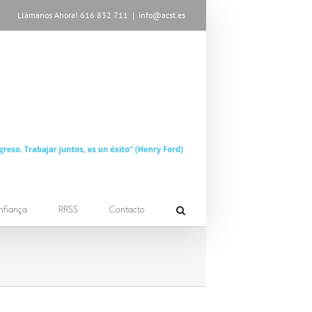
Llámanos Ahora! 616 832 711
|
info@acst.es
nfiança
RRSS
Contacto