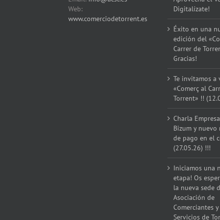
Web:
Digitalízate!
www.comerciodetorrent.es
Éxito en una n
edición del «Co
Carrer de Torre
Gracias!
Te invitamos a v
«Comerç al Car
Torrent» !! (12.
Charla Empresar
Bizum y nuevo
de pago en el 
(27.05.26) !!!
Iniciamos una 
etapa! Os espe
la nueva sede d
Asociación de
Comerciantes y
Servicios de Tor