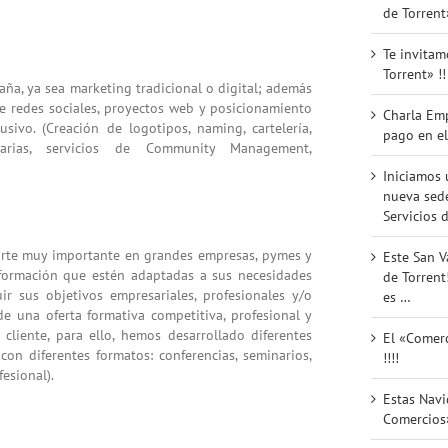
de Torrent
Te invitam
Torrent» !!
ña, ya sea marketing tradicional o digital; además
e redes sociales, proyectos web y posicionamiento
Charla Em
usivo. (Creación de logotipos, naming, cartelería,
pago en el
itarias, servicios de Community Management,
Iniciamos 
nueva sede
Servicios d
rte muy importante en grandes empresas, pymes y
Este San V
 formación que estén adaptadas a sus necesidades
de Torrent
r sus objetivos empresariales, profesionales y/o
es …
de una oferta formativa competitiva, profesional y
cliente, para ello, hemos desarrollado diferentes
El «Comerc
con diferentes formatos: conferencias, seminarios,
!!!!
esional).
Estas Nav
Comercios»