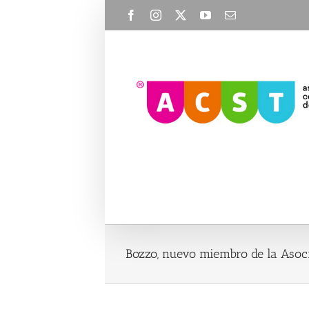
Skip
Facebook
Instagram
X
YouTube
Email
to
content
Bozzo, nuevo miembro de la Asoci