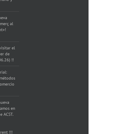
ueva
merç al
nt»!
isitar el
rer de
06.26) !!
ial:
 métodos
comercio
nueva
ramos en
e ACST.
rent !!!