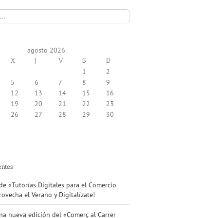
agosto 2026
X
J
V
S
D
1
2
5
6
7
8
9
12
13
14
15
16
19
20
21
22
23
26
27
28
29
30
entes
e «Tutorías Digitales para el Comercio
ovecha el Verano y Digitalízate!
na nueva edición del «Comerç al Carrer