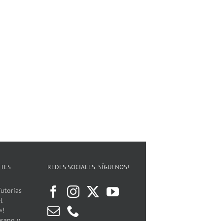
Iniciamos
una
nueva
etapa!
Te
 en
Charla
Os
invitamos
a
Empresarial:
esperamos
a visitar
va
Bizum y
en la
el
ión
nuevo
nueva
«Comerç
l
métodos
sede de
al Carrer
erç
de pago
ACST.
de
rrer
en el
Asociación
Torrent»
comercio
de
!!
nt»!
(27.05.26)
Comerciantes
(12.06.26)
as!
!!!
y
!!
Servicios
NTES
REDES SOCIALES: SÍGUENOS!
de
Torrent
!!!
utorías
l
»!
erano y