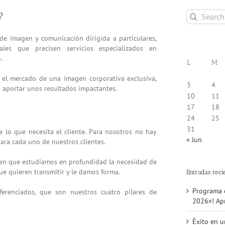
Search
?
for:
e imagen y comunicación dirigida a particulares,
les que precisen servicios especializados en
.
L
M
 el mercado de una imagen corporativa exclusiva,
3
4
a aportar unos resultados impactantes.
10
11
17
18
24
25
31
a lo que necesita el cliente. Para nosotros no hay
« Jun
ara cada uno de nuestros clientes.
a en que estudiamos en profundidad la necesidad de
que quieren transmitir y le damos forma.
Entradas reci
Programa d
erenciados, que son nuestros cuatro pilares de
2026»! Apr
Éxito en u