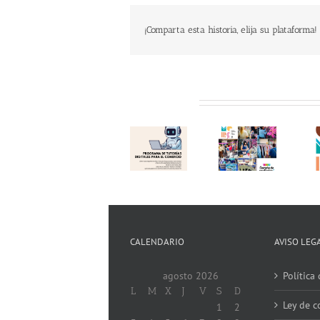
¡Comparta esta historia, elija su plataforma!
Programa
Te
Éxito en
de
invitamos
Related Posts
una
«Tutorías
a visitar
nueva
Digitales
el
edición
para el
«Comerç
del
Comercio
al Carrer
«Comerç
2026»!
de
al Carrer
Aprovecha
Torrent»
de
el
!!
Torrent»!
Verano y
(12.06.26)
Gracias!
Digitalízate!
!!
CALENDARIO
AVISO LEG
agosto 2026
Política
L
M
X
J
V
S
D
Ley de c
1
2