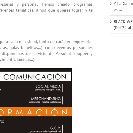
Y La Ganad
resarial y personal. Hemos creado programas
es …
ferentes temáticas, dinos que quieres lograr y te
BLACK WEE
(Del 24 al
para cada necesidad, tanto de carácter empresarial
suras, galas benéficas…), como eventos personales
ás disponemos de servicio de Personal Shopper y
infantil, familiar…).