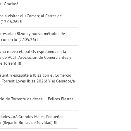
»! Gracias!
os a visitar el «Comerç al Carrer de
 (12.06.26) !!
presarial: Bizum y nuevo métodos de
 comercio (27.05.26) !!!
una nueva etapa! Os esperamos en la
 de ACST. Asociación de Comerciantes y
e Torrent !!!
alentín escápate a Ibiza con el Comercio
! Torrent Loves Ibiza 2026! Y el Ganador/a
io de Torrent» os desea … Felices Fiestas
idades…»A Grandes Males, Pequeños
 (Reparto Bolsas de Navidad) !!!