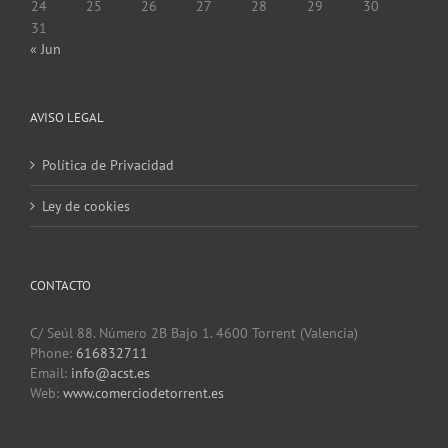
24
25
26
27
28
29
30
31
« Jun
AVISO LEGAL
Política de Privacidad
Ley de cookies
CONTACTO
C/ Seúl 88. Número 2B Bajo 1. 4600 Torrent (Valencia)
Phone:
616832711
Email:
info@acst.es
Web:
www.comerciodetorrent.es