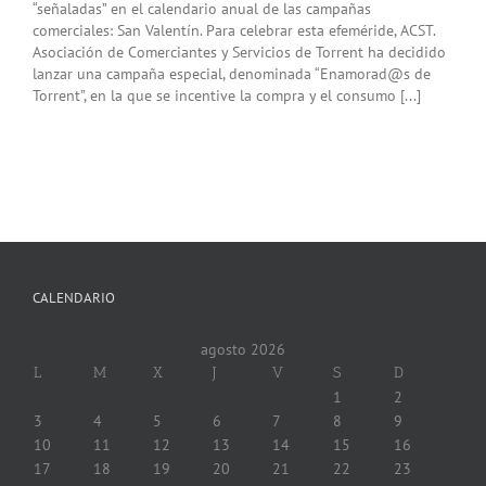
“señaladas” en el calendario anual de las campañas
comerciales: San Valentín. Para celebrar esta efeméride, ACST.
Asociación de Comerciantes y Servicios de Torrent ha decidido
lanzar una campaña especial, denominada “Enamorad@s de
Torrent”, en la que se incentive la compra y el consumo [...]
CALENDARIO
agosto 2026
L
M
X
J
V
S
D
1
2
3
4
5
6
7
8
9
10
11
12
13
14
15
16
17
18
19
20
21
22
23