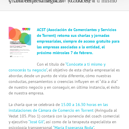
Charla Empresarial ACST: «Conócete a ti mismo y Conocerás tu negocio» (07.02.18) !!
View
ACST (Asociación de Comerciantes y Servicios
Larger
de Torrent) retoma sus charlas y jornadas
Image
empresariales, siempre de acceso gratuito para
las empresas asociadas a la entidad, el
próximo miércoles 7 de febrero.
Con el título de
“Conócete a ti mismo y
conocerás tu negocio”
, el objetivo de esta charla empresarial es
abordar, desde un punto de vista diferente, cómo nuestras
conductas, pensamientos o creencias influyen en el “día a día”
de nuestro negocio y en conseguir, en última instancia, el éxito
de nuestra empresa.
La charla que se celebrará de
15.00 a 16.30 horas en las
instalaciones de Cámara de Comercio en Torrent
(Avinguda al
Vedat 105. Piso 1) contará con la ponencia del coach comercial
y ejecutivo
“José Gil”
, así como de la terapeuta especialista en
psicología transpersonal
“María Esperanza Roda”
.