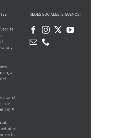
as!
!!!
y
!!
Servicios
NTES
REDES SOCIALES: SÍGUENOS!
de
Torrent
!!!
utorías
l
»!
erano y
ueva
merç al
nt»!
isitar el
rer de
06.26) !!
ial:
 métodos
comercio