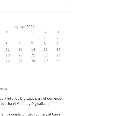
agosto 2026
X
J
V
S
D
1
2
5
6
7
8
9
12
13
14
15
16
19
20
21
22
23
26
27
28
29
30
entes
e «Tutorías Digitales para el Comercio
ovecha el Verano y Digitalízate!
na nueva edición del «Comerç al Carrer