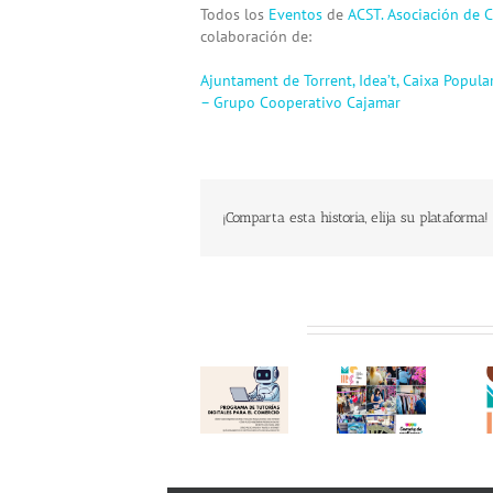
Todos los
Eventos
de
ACST. Asociación de C
colaboración de:
Ajuntament de Torrent,
Idea’t,
Caixa Popula
– Grupo Cooperativo Cajamar
¡Comparta esta historia, elija su plataforma!
Programa
Te
Éxito en
de
invitamos
Related Posts
una
«Tutorías
a visitar
nueva
Digitales
el
edición
para el
«Comerç
del
Comercio
al Carrer
«Comerç
2026»!
de
al Carrer
Aprovecha
Torrent»
de
el
!!
Torrent»!
Verano y
(12.06.26)