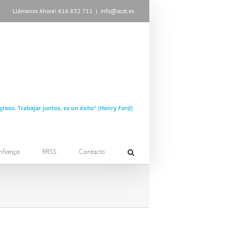
Llámanos Ahora! 616 832 711
|
info@acst.es
nfiança
RRSS
Contacto