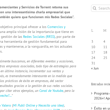
Search
omerciantes y Servicios de Torrent retoma sus
for:
con una interesantísima charla empresarial que
también quiero que funcionen mis Redes Sociales”.
objetivo principal ofrecer a los
Comercios y
L
M
 una amplia visión de la importancia que tiene en
y gestión de las
Redes Sociales (RRSS)
, por parte de
na herramienta de gestión fundamental para
3
4
s y mantenerse, a la vanguardia, en los actuales
10
11
s.
17
18
24
25
lmente buscamos, en diferentes eventos y ocasiones,
31
ras empresas asociadas, todo tipo de estrategias para
« Jun
 en última instancia, incrementar sus ventas y
emás, es tremendamente interesante en la medida que
los prácticos de éxito en empresas, del sector
Entradas reci
esultados gracias a la gestión de sus redes sociales.
 por citar otros ejemplos, un
Canal de
Youtube
, pero la
Programa d
ovecho?…
”
2026»! Apr
o Valero
(
Mi Publi Online y Necesito una idea)
,
Éxito en u