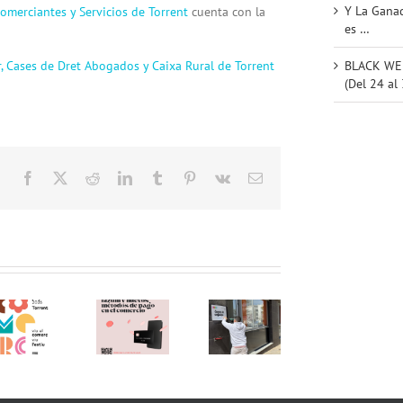
Y La Ganad
omerciantes y Servicios de Torrent
cuenta con la
es …
r,
Cases de Dret Abogados y
Caixa Rural de Torrent
BLACK WEE
(Del 24 al
Facebook
X
Reddit
LinkedIn
Tumblr
Pinterest
Vk
Email
Iniciamos
una
nueva
etapa!
Programa
Charla
Os
Éxito
de
Empresarial:
esperamos
un
«Tutorías
Bizum y
en la
nue
Digitales
nuevo
nueva
edic
para el
métodos
sede de
de
Comercio
de pago
ACST.
«Com
2026»!
en el
Asociación
al Ca
Aprovecha
comercio
de
de
el
(27.05.26)
Comerciantes
Torre
Verano y