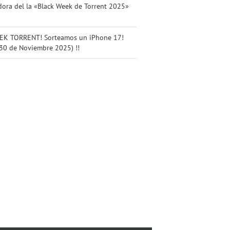
ora del la «Black Week de Torrent 2025»
K TORRENT! Sorteamos un iPhone 17!
 30 de Noviembre 2025) !!
Iniciamos
una
nueva
etapa!
Te
 en
Charla
Os
invitamos
a
Empresarial:
esperamos
a visitar
va
Bizum y
en la
el
ión
nuevo
nueva
«Comerç
l
métodos
sede de
al Carrer
erç
de pago
ACST.
de
rrer
en el
Asociación
Torrent»
comercio
de
!!
nt»!
(27.05.26)
Comerciantes
(12.06.26)