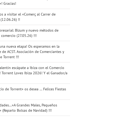
»! Gracias!
os a visitar el «Comerç al Carrer de
 (12.06.26) !!
presarial: Bizum y nuevo métodos de
 comercio (27.05.26) !!!
una nueva etapa! Os esperamos en la
 de ACST. Asociación de Comerciantes y
e Torrent !!!
alentín escápate a Ibiza con el Comercio
! Torrent Loves Ibiza 2026! Y el Ganador/a
io de Torrent» os desea … Felices Fiestas
idades…»A Grandes Males, Pequeños
 (Reparto Bolsas de Navidad) !!!