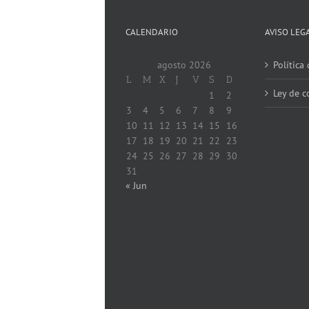
Gracias!
Digitalízate!
!!
CALENDARIO
AVISO LEG
agosto 2026
Política
L
M
X
J
V
S
D
Ley de c
1
2
3
4
5
6
7
8
9
10
11
12
13
14
15
16
17
18
19
20
21
22
23
24
25
26
27
28
29
30
31
« Jun