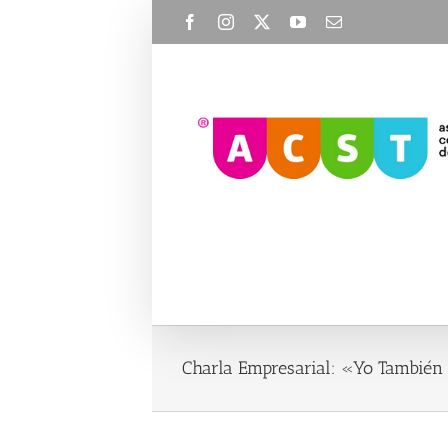
Skip
Facebook
Instagram
X
YouTube
Email
to
content
Charla Empresarial: «Yo También