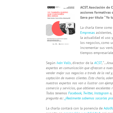
View
ACST. Asociación de C
Larger
acciones formativas 
Image
lleva por título “Yo 
La charla tiene como 
Empresas
asistentes,
la actualidad el uso 
los negocios, como u
incrementar sus venta
tiempos empresariale
Según
Iván Valls
, director de la
ACST
, “
…Anua
expertos en comunicación que ofrezcan a nuest
vender mejor sus negocios a través de la red y,
captación de nuevos clientes. Esta charla, ad
nuestros expertos nos van a ilustrar con ejemp
comercio y servicios, que obtienen excelentes r
Todos tenemos
Facebook
,
Twitter
,
Instagram
o,
pregunta es:
¿Realmente sabemos sacarles pr
La charla contará con la ponencia de
Adolf