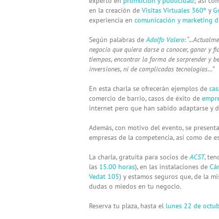
experto en
promoción y publicidad
; así c
en la creación de
Visitas Virtuales 360º
y
G
experiencia en
comunicación y marketing di
Según palabras de
Adolfo Valero
: “.
..Actualm
negocio que quiera darse a conocer, ganar y fid
tiempos, encontrar la forma de sorprender y ben
inversiones, ni de complicadas tecnologías…”
En esta charla se ofrecerán ejemplos de
cas
comercio de barrio, casos de éxito de
empre
internet pero que han sabido adaptarse y di
Además, con motivo del evento, se presenta
empresas de la competencia, así como de est
La charla, gratuita para socios de
ACST
, te
las
15.00 horas
), en las instalaciones de
Cá
Vedat 105
) y estamos seguros que, de la mi
dudas o miedos en tu negocio.
Reserva tu plaza, hasta el
lunes 22 de octu