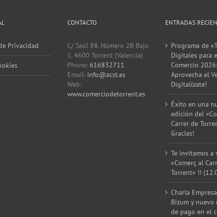
!!!
y
Graci
Digitalízate!
Servicios
AL
CONTACTO
ENTRADAS RECIE
de
Torrent
!!!
 de Privacidad
C/ Seúl 88. Número 2B Bajo
Programa de «T
1. 4600 Torrent (Valencia)
Digitales para e
Phone:
616832711
Comercio 2026
ookies
Email:
info@acst.es
Aprovecha el V
Web:
Digitalízate!
www.comerciodetorrent.es
Éxito en una n
edición del «Co
Carrer de Torre
Gracias!
Te invitamos a v
«Comerç al Car
Torrent» !! (12.
Charla Empresar
Bizum y nuevo
de pago en el 