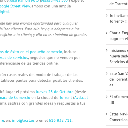
omo de
José Ramón Polo
(
Panoramics 360º
) experto
de Torrent
oogle Street View
, ambos con una amplia
gital
.
Te invitam
Torrent» !!
ente hay una enorme oportunidad para cualquier
elizar clientes. Para ello hay que adaptarse a los
Charla Em
eficiar a tu cliente, y ello no es sinónimo de grandes
pago en el
Iniciamos 
os de éxito en el pequeño comercio
, incluso
nueva sede
sas de servicios
, negocios que no venden por
Servicios d
ferenciarse de las tiendas online.
Este San V
rán casos reales del modo de trabajar de las
de Torrent
ablecer pautas para detectar posibles clientes.
es …
ndrá lugar el próximo
Jueves 25 de Octubre
(desde
El «Comerc
mara de Comercio
en la ciudad de
Torrent
(
Avda. al
!!!!
sma, saldrás con grandes ideas y respuestas a tus
Estas Nav
Comercios»
bre
, en:
info@acst.es
o en e
l
616 832 711
.