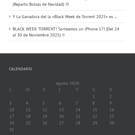
(Reparto Bolsas de Navidad) !!!
Y La Ganadora del la «Black Week de Torrent 2025» es …
BLACK WEEK TORRENT! Sorteamos un iPhone 17! (Del 24
al 30 de Noviembre 2025) !!
CALENDARIO
agosto 2026
L
M
X
J
V
S
D
1
2
3
4
5
6
7
8
9
10
11
12
13
14
15
16
17
18
19
20
21
22
23
24
25
26
27
28
29
30
31