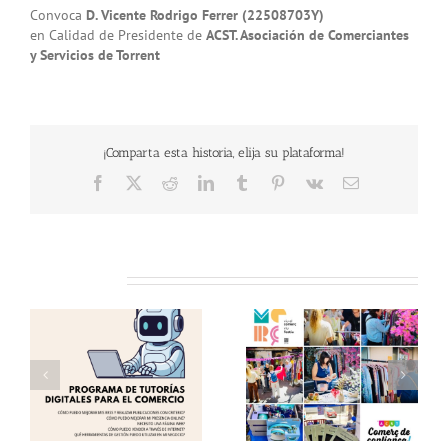
Convoca
D. Vicente Rodrigo Ferrer (22508703Y)
en Calidad de Presidente de
ACST. Asociación de Comerciantes
y Servicios de Torrent
¡Comparta esta historia, elija su plataforma!
Facebook
X
Reddit
LinkedIn
Tumblr
Pinterest
Vk
Email
Related Posts
as
Éxito en una nueva
Te invitamos a visitar
edición del «Comerç al
el «Comerç al Carrer
Carrer de Torrent»!
de Torrent» !!
 y
Gracias!
(12.06.26) !!