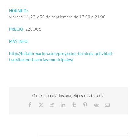
HORARIO:
viernes 16, 23 y 30 de septiembre de 17:00 a 21:00
PRECIO:
220,00€
MÁS INFO:
http://betaformacion.com/proyectos-tecnicos-actividad-
tramitacion-licencias-municipales/
¡Comparta esta historia, elija su plataforma!
Facebook
X
Reddit
LinkedIn
Tumblr
Pinterest
Vk
Email
Related Posts