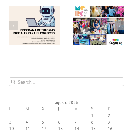
as
Éxito en una nueva
Te invitamos a visitar
edición del «Comerç al
el «Comerç al Carrer
Carrer de Torrent»!
de Torrent» !!
 y
Gracias!
(12.06.26) !!
Search
for:
agosto 2026
L
M
X
J
V
S
D
1
2
3
4
5
6
7
8
9
10
11
12
13
14
15
16