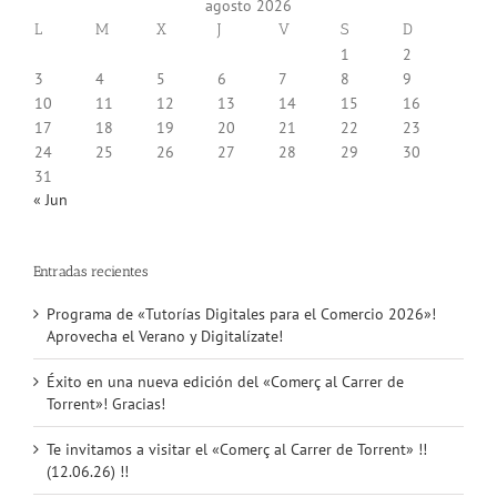
agosto 2026
L
M
X
J
V
S
D
1
2
3
4
5
6
7
8
9
10
11
12
13
14
15
16
17
18
19
20
21
22
23
24
25
26
27
28
29
30
31
« Jun
Entradas recientes
Programa de «Tutorías Digitales para el Comercio 2026»!
Aprovecha el Verano y Digitalízate!
Éxito en una nueva edición del «Comerç al Carrer de
Torrent»! Gracias!
Te invitamos a visitar el «Comerç al Carrer de Torrent» !!
(12.06.26) !!