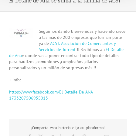
El Detalle de Ana se suma a la familia de ACST
View
Seguimos dando bienvenidas y haciendo crecer
Larger
a las más de 200 empresas que forman parte
Image
ya de
ACST. Asociación de Comerciantes y
Servicios de Torrent
!! Recibimos a «
El Detalle
de Ana
» donde vas a poner encontrar todo tipo de detalles
para bautizos ,comuniones ,cumpleaños ,diarios
personalizados y un millón de sorpresas más !!
+ info:
https://www.facebook.com/El-Detalle-De-ANA-
1733207506955013
¡Comparta esta historia, elija su plataforma!