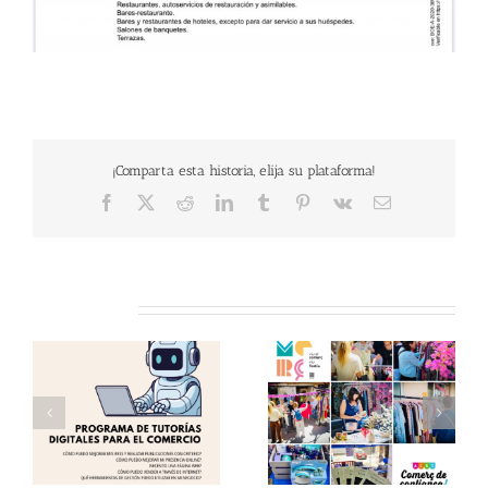
¡Comparta esta historia, elija su plataforma!
Facebook
X
Reddit
LinkedIn
Tumblr
Pinterest
Vk
Email
Related Posts
as
Éxito en una nueva
Te invitamos a visitar
edición del «Comerç al
el «Comerç al Carrer
Carrer de Torrent»!
de Torrent» !!
 y
Gracias!
(12.06.26) !!