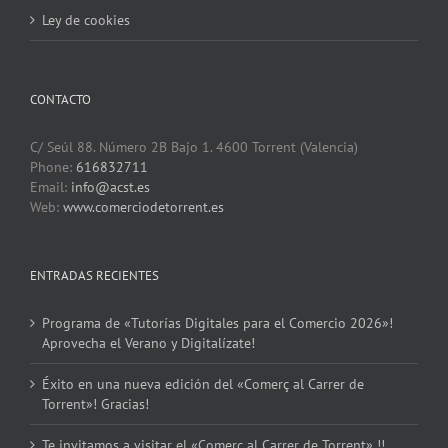
Ley de cookies
CONTACTO
C/ Seúl 88. Número 2B Bajo 1. 4600 Torrent (Valencia)
Phone:
616832711
Email:
info@acst.es
Web:
www.comerciodetorrent.es
ENTRADAS RECIENTES
Programa de «Tutorías Digitales para el Comercio 2026»!
Aprovecha el Verano y Digitalízate!
Éxito en una nueva edición del «Comerç al Carrer de
Torrent»! Gracias!
Te invitamos a visitar el «Comerç al Carrer de Torrent» !!