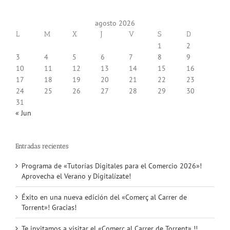
agosto 2026
L
M
X
J
V
S
D
1
2
3
4
5
6
7
8
9
10
11
12
13
14
15
16
17
18
19
20
21
22
23
24
25
26
27
28
29
30
31
« Jun
Entradas recientes
Programa de «Tutorías Digitales para el Comercio 2026»!
Aprovecha el Verano y Digitalízate!
Éxito en una nueva edición del «Comerç al Carrer de
Torrent»! Gracias!
Te invitamos a visitar el «Comerç al Carrer de Torrent» !!