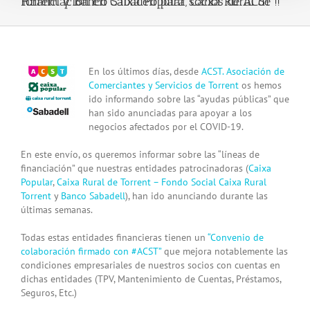
Financiación en Caixa Popular, Caixa Rural de Torrent y Banco Sabadell para socios de ACST !!
View
En los últimos días, desde
ACST. Asociación de
Larger
Comerciantes y Servicios de Torrent
os hemos
Image
ido informando sobre las “ayudas públicas” que
han sido anunciadas para apoyar a los
negocios afectados por el COVID-19.
En este envío, os queremos informar sobre las “líneas de
financiación” que nuestras entidades patrocinadoras (
Caixa
Popular
,
Caixa Rural de Torrent –
Fondo Social Caixa Rural
Torrent
y
Banco Sabadell
), han ido anunciando durante las
últimas semanas.
Todas estas entidades financieras tienen un
“Convenio de
colaboración firmado con
#
ACST
”
que mejora notablemente las
condiciones empresariales de nuestros socios con cuentas en
dichas entidades (TPV, Mantenimiento de Cuentas, Préstamos,
Seguros, Etc.)