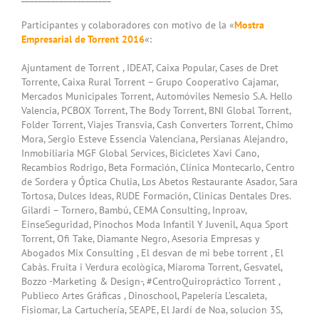
Participantes y colaboradores con motivo de la «
Mostra
Empresarial de Torrent 2016
«:
Ajuntament de Torrent
,
IDEAT
,
Caixa Popular
,
Cases de Dret
Torrente
,
Caixa Rural Torrent
–
Grupo Cooperativo Cajamar
,
Mercados Municipales Torrent
,
Automóviles Nemesio S.A.
Hello
Valencia
,
PCBOX Torrent
,
The Body Torrent
,
BNI Global Torrent
,
Folder Torrent
,
Viajes Transvia
,
Cash Converters Torrent
,
Chimo
Mora
,
Sergio Esteve Essencia Valenciana
,
Persianas Alejandro
,
Inmobiliaria MGF Global Services
,
Bicicletes Xavi Cano
,
Recambios Rodrigo
,
Beta Formación
,
Clínica Montecarlo
,
Centro
de Sordera y Óptica Chulia
,
Los Abetos Restaurante Asador
,
Sara
Tortosa
,
Dulces Ideas
,
RUDE Formación
,
Clinicas Dentales Dres.
Gilardi – Tornero
,
Bambú
,
CEMA Consulting
,
Inproav
,
‪EinseSeguridad‬
,
Pinochos Moda Infantil Y Juvenil
,
Aqua Sport
Torrent
,
Ofi Take
,
Diamante Negro
,
Asesoria Empresas y
Abogados Mix Consulting
,
El desvan de mi bebe torrent
,
El
Cabàs. Fruita i Verdura ecològica
,
Miaroma Torrent
,
Gesvatel
,
Bozzo -Marketing & Design-
,
‪#CentroQuiropráctico Torrent‬
,
Publieco Artes Gráficas
,
Dinoschool
,
Papelería L’escaleta
,
Fisiomar
,
La Cartuchería
,
SEAPE
,
El Jardí de Noa
,
solucion 3S
,