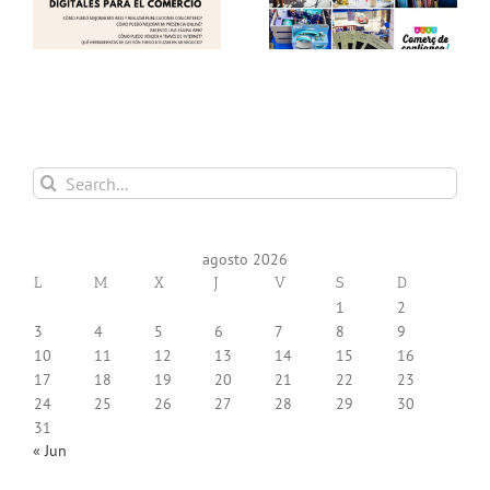
 y
Gracias!
(12.06.26) !!
Search
for:
agosto 2026
L
M
X
J
V
S
D
1
2
3
4
5
6
7
8
9
10
11
12
13
14
15
16
17
18
19
20
21
22
23
24
25
26
27
28
29
30
31
« Jun