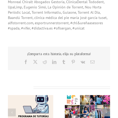
Monreal Chiralt Abogados Gestoria
,
ClinicaDental Tododent
,
UpaLimp
,
Eugenio Simó
,
La Opinión de Torrent
,
Nou Horta
Periòdic Local
,
Torrent Informatiu
,
Guiaone
,
Torrent Al Dia
,
Baandú Torrent
,
clínica médica del pie maría josé garcía tuset
,
alfistorrent.com
,
esportrunnerstorrent
,
‪#chl‬
&ureñaasesores
‪#spada‬
,
‪#vifer‬
, #
didactiva.es
‪#ofisergan‬
,
‪#unicat‬
¡Comparta esta historia, elija su plataforma!
Facebook
X
Reddit
LinkedIn
Tumblr
Pinterest
Vk
Email
Related Posts
as
Éxito en una nueva
Te invitamos a visitar
edición del «Comerç al
el «Comerç al Carrer
Carrer de Torrent»!
de Torrent» !!