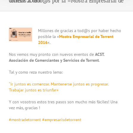
Gracias a todo@s por la «Mostra Empresarial de Torrent 2016»
View
Millones de gracias a tod@s por haber hecho
Larger
posible la «
Mostra Empresarial de Torrent
Image
2016
«.
Nos vemos muy pronto con nuevos eventos de
ACST.
Asociación de Comerciantes y Servicios de Torrent
.
Tal y como reza nuestro lema:
“Ir juntos es comenzar. Mantenerse juntos es progresar.
Trabajar juntos es triunfar»
Y con vosotros estos tres pasos son mucho más fáciles! Una
vez más, gracias !
‪#mostradetorrent‬
‪#empresarisdetorrent‬
_____________________