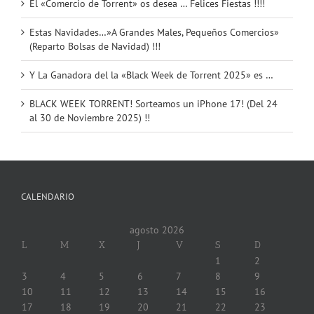
El «Comercio de Torrent» os desea … Felices Fiestas !!!!
Estas Navidades…»A Grandes Males, Pequeños Comercios»
(Reparto Bolsas de Navidad) !!!
Y La Ganadora del la «Black Week de Torrent 2025» es …
BLACK WEEK TORRENT! Sorteamos un iPhone 17! (Del 24
al 30 de Noviembre 2025) !!
CALENDARIO
agosto 2026
L
M
X
J
V
S
D
1
2
3
4
5
6
7
8
9
10
11
12
13
14
15
16
17
18
19
20
21
22
23