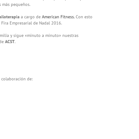
os más pequeños.
iloterapia
a cargo de
American Fitness.
Con esto
a Fira Empresarial de Nadal 2016.
amilia y sigue «minuto a minuto» nuestras
 de
ACST
.
 colaboración de: