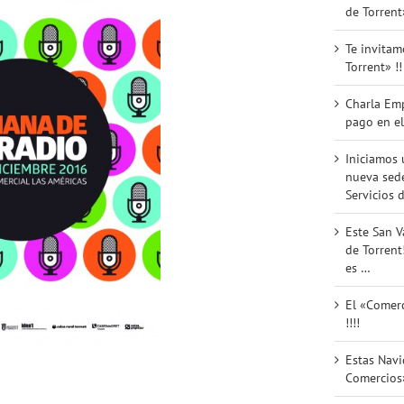
de Torrent
Te invitam
Torrent» !!
Charla Em
pago en el
Iniciamos 
nueva sede
Servicios d
Este San V
de Torrent
es …
El «Comerc
!!!!
Estas Nav
Comercios»