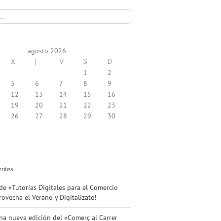
agosto 2026
X
J
V
S
D
1
2
5
6
7
8
9
12
13
14
15
16
19
20
21
22
23
26
27
28
29
30
entes
e «Tutorías Digitales para el Comercio
ovecha el Verano y Digitalízate!
na nueva edición del «Comerç al Carrer