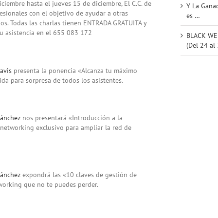
iciembre hasta el jueves 15 de diciembre, El C.C. de
Y La Ganad
esionales con el objetivo de ayudar a otras
es …
ios. Todas las charlas tienen ENTRADA GRATUITA y
u asistencia en el 655 083 172
BLACK WEE
(Del 24 al
avis
presenta la ponencia «Alcanza tu máximo
ida para sorpresa de todos los asistentes.
ánchez
nos presentará «Introducción a la
networking exclusivo para ampliar la red de
Sánchez
expondrá las «10 claves de gestión de
orking que no te puedes perder.