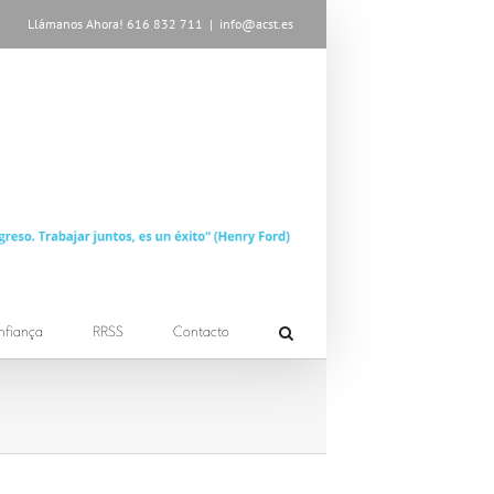
Llámanos Ahora! 616 832 711
|
info@acst.es
nfiança
RRSS
Contacto