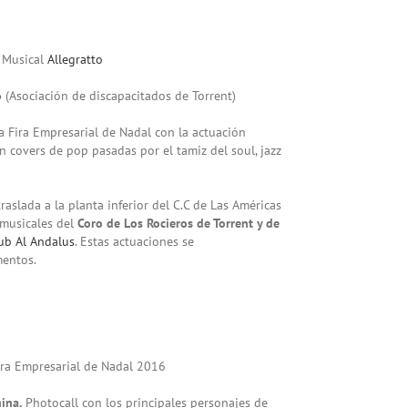
a Musical
Allegratto
o
(Asociación de discapacitados de Torrent)
a Fira Empresarial de Nadal con la actuación
n covers de pop pasadas por el tamiz del soul, jazz
 traslada a la planta inferior del C.C de Las Américas
 musicales del
Coro
de Los Rocieros de Torrent y de
ub Al Andalus
. Estas actuaciones se
mentos.
Fira Empresarial de Nadal 2016
nina.
Photocall con los principales personajes de