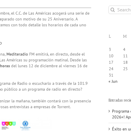
Search
mbre, el C.C. de Las Américas acogerá una serie de
for:
eparado con motivo de su 25 Aniversario. A
cemos con todo detalle los horarios de cada uno
L
M
o
3
4
ana,
Mediteradio
FM emitirá, en directo, desde el
10
11
Las Américas su programación matinal. Desde las
17
18
 horas
del lunes 12 de diciembre al viernes 16 de
24
25
31
« Jun
grama de Radio o escucharlo a través de la 101.9
mo público a un programa de radio en directo?
Entradas reci
nizar la mañana, también contará con la presencia
rosas entrevistas a empresas de Torrent.
Programa d
2026»! Apr
Éxito en u