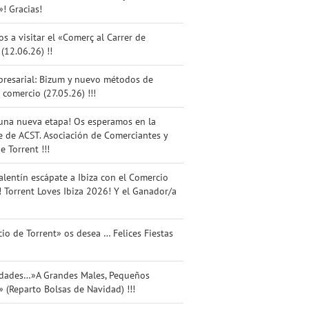
»! Gracias!
os a visitar el «Comerç al Carrer de
 (12.06.26) !!
presarial: Bizum y nuevo métodos de
 comercio (27.05.26) !!!
una nueva etapa! Os esperamos en la
 de ACST. Asociación de Comerciantes y
e Torrent !!!
alentín escápate a Ibiza con el Comercio
! Torrent Loves Ibiza 2026! Y el Ganador/a
io de Torrent» os desea … Felices Fiestas
idades…»A Grandes Males, Pequeños
 (Reparto Bolsas de Navidad) !!!