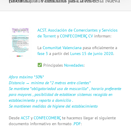
La Comunitat Valenciana pasa a Fase 3 (15.06.20) !!! Te contamos las Claves de la Nueva Fase !!!
View
ACST. Asociación de Comerciantes y Servicios
Larger
de Torrent
y
CONFECOMERÇ CV
informan:
Image
La
Comunitat Valenciana
pasa oficialmente a
fase
3️
a partir del
Lunes 15 de junio 2020
.
Principales
Novedades
:
Aforo máximo *50%*
Distancia
↔️
mínima de *2 metros entre clientes*
Se mantiene *obligatoriedad uso de mascarilla* , horario preferente
para mayores , posibilidad de establecer sistemas recogida en
establecimiento y reparto a domicilio .
Se mantienen medidas de higiene del establecimiento
Desde
ACST
y
CONFECOMERÇ
te hacemos llegar el siguiente
documento informativo en formato
.PDF
: