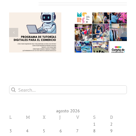
Related Posts
as
Éxito en una nueva
Te invitamos a visitar
edición del «Comerç al
el «Comerç al Carrer
Carrer de Torrent»!
de Torrent» !!
 y
Gracias!
(12.06.26) !!
Search
for:
agosto 2026
L
M
X
J
V
S
D
1
2
3
4
5
6
7
8
9