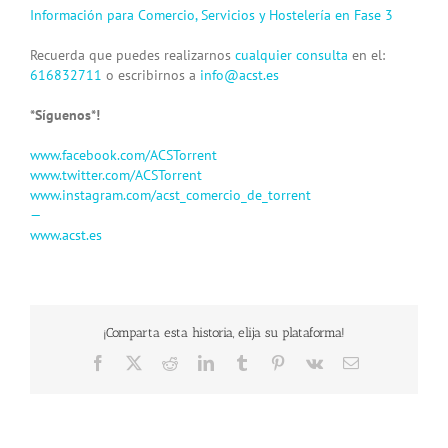
Información para Comercio, Servicios y Hostelería en Fase 3
Recuerda que puedes realizarnos
cualquier consulta
en el:
616832711
o escribirnos a
info@acst.es
*Síguenos*!
www.facebook.com/ACSTorrent
www.twitter.com/ACSTorrent
www.instagram.com/acst_comercio_de_torrent
—
www.acst.es
¡Comparta esta historia, elija su plataforma!
Facebook
X
Reddit
LinkedIn
Tumblr
Pinterest
Vk
Email