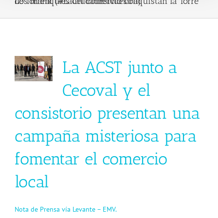
Los maniquíes del comercio conquistan la Torre de Torrent (#LaCiudadEsNuestra)
View
La ACST junto a
Larger
Image
Cecoval y el
consistorio presentan una
campaña misteriosa para
fomentar el comercio
local
Nota de Prensa vía Levante – EMV.