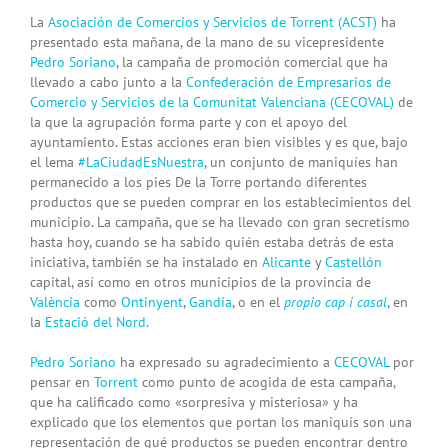
La
Asociación de Comercios y Servicios de Torrent (ACST)
ha
presentado esta mañana, de la mano de su vicepresidente
Pedro Soriano
, la campaña de promoción comercial que ha
llevado a cabo junto a la
Confederación de Empresarios de
Comercio y Servicios de la Comunitat Valenciana (CECOVAL)
de
la que la agrupación forma parte y con el apoyo del
ayuntamiento. Estas acciones eran bien visibles y es que, bajo
el lema
#LaCiudadEsNuestra
, un conjunto de maniquíes han
permanecido a los pies De la Torre portando diferentes
productos que se pueden comprar en los establecimientos del
municipio. La campaña, que se ha llevado con gran secretismo
hasta hoy, cuando se ha sabido quién estaba detrás de esta
iniciativa, también se ha instalado en
Alicante
y
Castellón
capital, así como en otros municipios de la provincia de
València
como
Ontinyent
,
Gandía
, o en el
propio cap i casal
, en
la
Estació del Nord
.
Pedro Soriano
ha expresado su agradecimiento a
CECOVAL
por
pensar en
Torrent
como punto de acogida de esta campaña,
que ha calificado como «sorpresiva y misteriosa» y ha
explicado que los elementos que portan los maniquís son una
representación de qué productos se pueden encontrar dentro