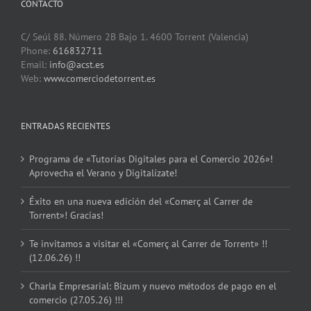
CONTACTO
C/ Seúl 88. Número 2B Bajo 1. 4600 Torrent (Valencia)
Phone:
616832711
Email:
info@acst.es
Web:
www.comerciodetorrent.es
ENTRADAS RECIENTES
Programa de «Tutorías Digitales para el Comercio 2026»!
Aprovecha el Verano y Digitalízate!
Éxito en una nueva edición del «Comerç al Carrer de
Torrent»! Gracias!
Te invitamos a visitar el «Comerç al Carrer de Torrent» !!
(12.06.26) !!
Charla Empresarial: Bizum y nuevo métodos de pago en el
comercio (27.05.26) !!!