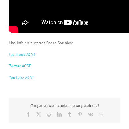
Más Info en nuestras
Redes Sociales
:
Facebook ACST
Twitter ACST
YouTube ACST
¡Comparta esta historia, elija su plataforma!
Facebook
X
Reddit
LinkedIn
Tumblr
Pinterest
Vk
Email