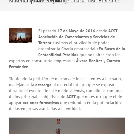
Material y Videoreportaje Charla «En Busca de la Rentabilidad Perdida»
View
El pasado
17 de Mayo de 2016
desde
ACST.
Larger
Asociación de Comerciantes y Servicios de
Image
Torrent
, tuvimos el privilegio de poder
organizar la Charla empresarial «
En Busca de la
Rentabilidad Perdida
» que nos ofrecieron los
expertos en consultoría empresarial
Álvaro Benitez
y
Carmen
Fernández
.
Siguiendo la petición de muchos de los asistentes a la charla,
os dejamos la
descarga
al material íntegro que se expuso
durante el evento. De este modo, además, cumplimos con uno
de los principales objetivos de
ACST
que no es otro que el de
apoyar
acciones formativas
que redunden en la potenciación
de las empresas asociadas a la entidad.