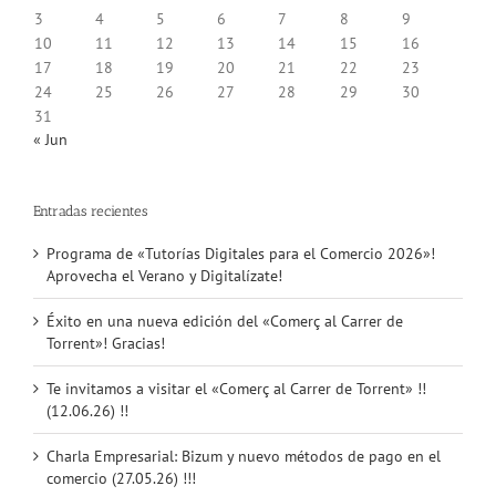
3
4
5
6
7
8
9
10
11
12
13
14
15
16
17
18
19
20
21
22
23
24
25
26
27
28
29
30
31
« Jun
Entradas recientes
Programa de «Tutorías Digitales para el Comercio 2026»!
Aprovecha el Verano y Digitalízate!
Éxito en una nueva edición del «Comerç al Carrer de
Torrent»! Gracias!
Te invitamos a visitar el «Comerç al Carrer de Torrent» !!
(12.06.26) !!
Charla Empresarial: Bizum y nuevo métodos de pago en el
comercio (27.05.26) !!!