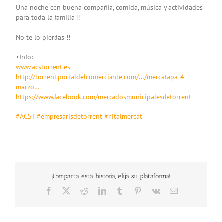
Una noche con buena compañía, comida, música y actividades
para toda la familia !!
No te lo pierdas !!
+Info:
www.acstorrent.es
http://torrent.portaldelcomerciante.com/…/mercatapa-4-
marzo…
https://www.facebook.com/mercadosmunicipalesdetorrent
‪#ACST‬
‪#empresarisdetorrent‬
‪#nitalmercat‬
¡Comparta esta historia, elija su plataforma!
Facebook
X
Reddit
LinkedIn
Tumblr
Pinterest
Vk
Email