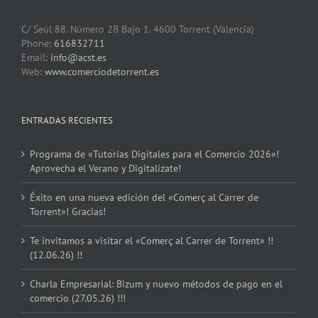
C/ Seúl 88. Número 2B Bajo 1. 4600 Torrent (Valencia)
Phone:
616832711
Email:
info@acst.es
Web:
www.comerciodetorrent.es
ENTRADAS RECIENTES
Programa de «Tutorías Digitales para el Comercio 2026»!
Aprovecha el Verano y Digitalízate!
Éxito en una nueva edición del «Comerç al Carrer de
Torrent»! Gracias!
Te invitamos a visitar el «Comerç al Carrer de Torrent» !!
(12.06.26) !!
Charla Empresarial: Bizum y nuevo métodos de pago en el
comercio (27.05.26) !!!