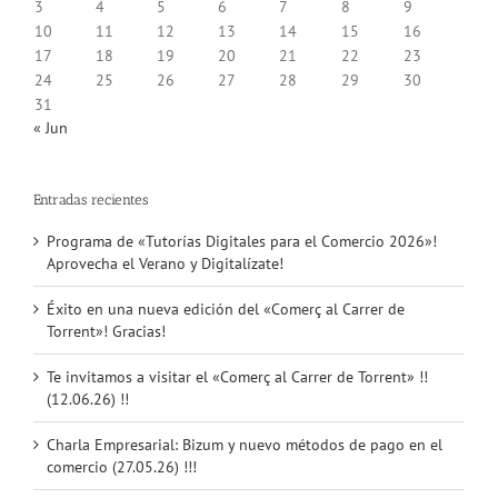
3
4
5
6
7
8
9
10
11
12
13
14
15
16
17
18
19
20
21
22
23
24
25
26
27
28
29
30
31
« Jun
Entradas recientes
Programa de «Tutorías Digitales para el Comercio 2026»!
Aprovecha el Verano y Digitalízate!
Éxito en una nueva edición del «Comerç al Carrer de
Torrent»! Gracias!
Te invitamos a visitar el «Comerç al Carrer de Torrent» !!
(12.06.26) !!
Charla Empresarial: Bizum y nuevo métodos de pago en el
comercio (27.05.26) !!!