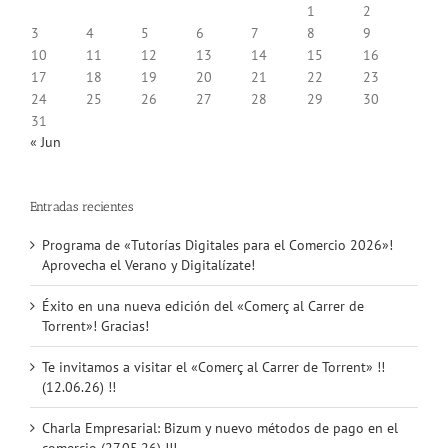
1
2
3
4
5
6
7
8
9
10
11
12
13
14
15
16
17
18
19
20
21
22
23
24
25
26
27
28
29
30
31
« Jun
Entradas recientes
Programa de «Tutorías Digitales para el Comercio 2026»!
Aprovecha el Verano y Digitalízate!
Éxito en una nueva edición del «Comerç al Carrer de
Torrent»! Gracias!
Te invitamos a visitar el «Comerç al Carrer de Torrent» !!
(12.06.26) !!
Charla Empresarial: Bizum y nuevo métodos de pago en el
comercio (27.05.26) !!!