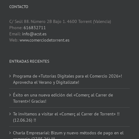
CONTACTO
C/ Seúl 88. Número 2B Bajo 1. 4600 Torrent (Valencia)
Phone:
616832711
Email:
info@acst.es
Web:
www.comerciodetorrent.es
ENTRADAS RECIENTES
Programa de «Tutorías Digitales para el Comercio 2026»!
Aprovecha el Verano y Digitalízate!
Éxito en una nueva edición del «Comerç al Carrer de
Torrent»! Gracias!
Te invitamos a visitar el «Comerç al Carrer de Torrent» !!
(12.06.26) !!
Charla Empresarial: Bizum y nuevo métodos de pago en el
comercio (27.05.26) !!!