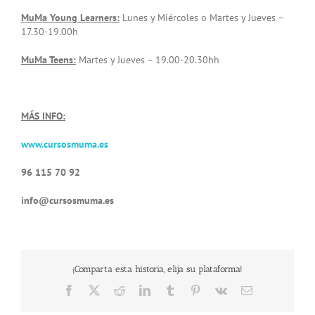
MuMa Young Learners:
Lunes y Miércoles o Martes y Jueves –
17.30-19.00h
MuMa Teens:
Martes y Jueves – 19.00-20.30hh
MÁS INFO:
www.cursosmuma.es
96 115 70 92
info@cursosmuma.es
¡Comparta esta historia, elija su plataforma!
Facebook
X
Reddit
LinkedIn
Tumblr
Pinterest
Vk
Email