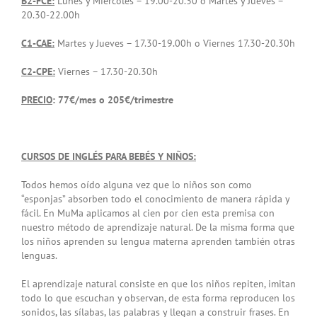
B2-FCE:
Lunes y Miércoles – 19.00-20.30 o Martes y Jueves –
20.30-22.00h
C1-CAE:
Martes y Jueves – 17.30-19.00h o Viernes 17.30-20.30h
C2-CPE:
Viernes – 17.30-20.30h
PRECIO
: 77€/mes o 205€/trimestre
CURSOS DE INGLÉS PARA BEBÉS Y NIÑOS:
Todos hemos oído alguna vez que lo niños son como
“esponjas” absorben todo el conocimiento de manera rápida y
fácil. En MuMa aplicamos al cien por cien esta premisa con
nuestro método de aprendizaje natural. De la misma forma que
los niños aprenden su lengua materna aprenden también otras
lenguas.
El aprendizaje natural consiste en que los niños repiten, imitan
todo lo que escuchan y observan, de esta forma reproducen los
sonidos, las sílabas, las palabras y llegan a construir frases. En