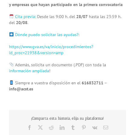
y empresas que hayan participado en la primera convocatoria
Cita previa:
Desde las 9:00 h. del
28/07
hasta las 23:59 h.
del
20/08
.
Dónde puedo solicitar las ayudas?
:
https://www.gva.es/va/inicio/procedimientos?
id_proc=21938&version=amp
Además, solicita un documento (.PDF) con toda la
información ampliada
!
Siempre a vuestra disposición en el
616832711
–
info@acst.es
¡Comparta esta historia, elija su plataforma!
Facebook
X
Reddit
LinkedIn
Tumblr
Pinterest
Vk
Email