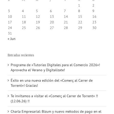
1
2
3
4
5
6
7
8
9
10
11
12
13
14
15
16
17
18
19
20
21
22
23
24
25
26
27
28
29
30
31
« Jun
Entradas recientes
Programa de «Tutorías Digitales para el Comercio 2026»!
Aprovecha el Verano y Digitalízate!
Éxito en una nueva edición del «Comerç al Carrer de
Torrent»! Gracias!
Te invitamos a visitar el «Comerç al Carrer de Torrent» !!
(12.06.26) !!
Charla Empresarial: Bizum y nuevo métodos de pago en el