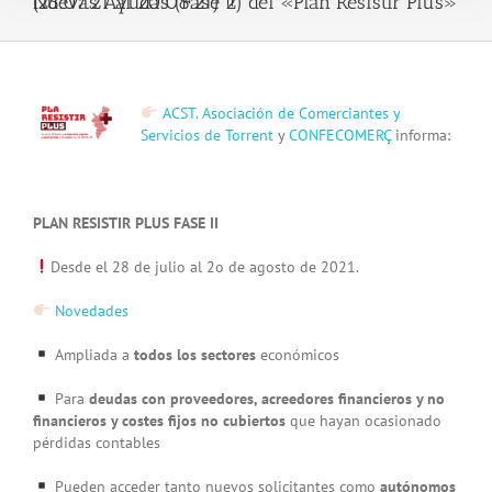
Nuevas Ayudas (Fase 2) del «Plan Resistir Plus» (28.07.21 al 20.08.21) !!
View
ACST. Asociación de Comerciantes y
Larger
Servicios de Torrent
y
CONFECOMERÇ
informa:
Image
PLAN RESISTIR PLUS FASE II
Desde el 28 de julio al 2o de agosto de 2021.
Novedades
Ampliada a
todos los sectores
económicos
Para
deudas con proveedores, acreedores financieros y no
financieros y costes fijos no cubiertos
que hayan ocasionado
pérdidas contables
Pueden acceder tanto nuevos solicitantes como
autónomos