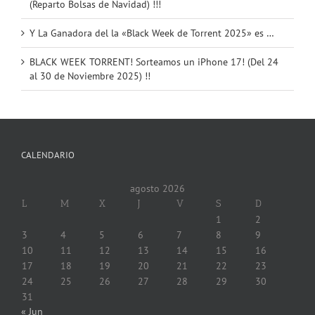
(Reparto Bolsas de Navidad) !!!
Y La Ganadora del la «Black Week de Torrent 2025» es …
BLACK WEEK TORRENT! Sorteamos un iPhone 17! (Del 24
al 30 de Noviembre 2025) !!
CALENDARIO
agosto 2026
L
M
X
J
V
S
D
1
2
3
4
5
6
7
8
9
10
11
12
13
14
15
16
17
18
19
20
21
22
23
24
25
26
27
28
29
30
31
« Jun