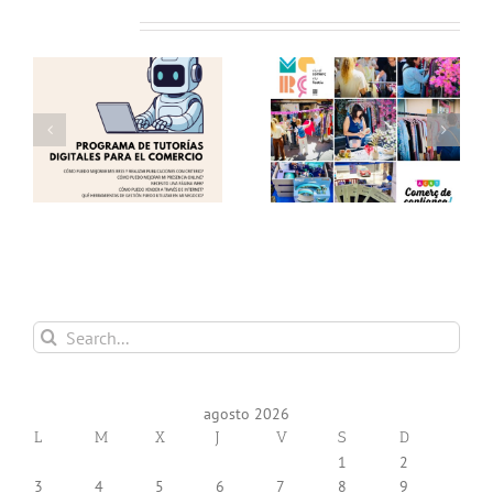
Related Posts
as
Éxito en una nueva
Te invitamos a visitar
edición del «Comerç al
el «Comerç al Carrer
Carrer de Torrent»!
de Torrent» !!
 y
Gracias!
(12.06.26) !!
Search
for:
agosto 2026
L
M
X
J
V
S
D
1
2
3
4
5
6
7
8
9