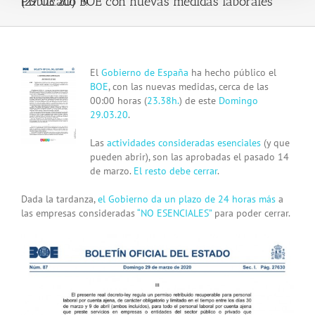
Publicado BOE con nuevas medidas laborales (29.03.20) !!!
View
El
Gobierno de España
ha hecho público el
Larger
BOE
, con las nuevas medidas, cerca de las
Image
00:00 horas (
23.38h.
) de este
Domingo
29.03.20
.
Las
actividades consideradas esenciales
(y que
pueden abrir), son las aprobadas el pasado 14
de marzo.
El resto debe cerrar
.
Dada la tardanza,
el Gobierno da un plazo de 24 horas más
a
las empresas consideradas
“NO ESENCIALES”
para poder cerrar.