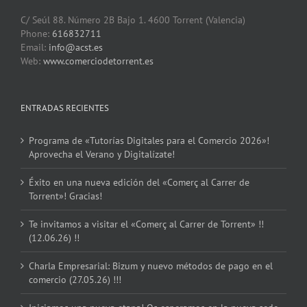
C/ Seúl 88. Número 2B Bajo 1. 4600 Torrent (Valencia)
Phone:
616832711
Email:
info@acst.es
Web:
www.comerciodetorrent.es
ENTRADAS RECIENTES
Programa de «Tutorías Digitales para el Comercio 2026»!
Aprovecha el Verano y Digitalízate!
Éxito en una nueva edición del «Comerç al Carrer de
Torrent»! Gracias!
Te invitamos a visitar el «Comerç al Carrer de Torrent» !!
(12.06.26) !!
Charla Empresarial: Bizum y nuevo métodos de pago en el
comercio (27.05.26) !!!