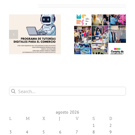
Related Posts
as
Éxito en una nueva
Te invitamos a visitar
edición del «Comerç al
el «Comerç al Carrer
Carrer de Torrent»!
de Torrent» !!
 y
Gracias!
(12.06.26) !!
Search
for:
agosto 2026
L
M
X
J
V
S
D
1
2
3
4
5
6
7
8
9