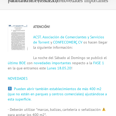
Publicado nuevo BOE con novedades importantes para la Fase 1 (18.05.20) !!!
View
ATENCIÓN!
Larger
Image
ACST. Asociación de Comerciantes y Servicios
de Torrent
y
CONFECOMERÇ CV
os hacen llegar
la siguiente información:
La noche del Sábado al Domingo se publicó el
último BOE
con
novedades importantes
respecto a la
FASE 1
en la que entramos este
Lunes 18.05.20
!
NOVEDADES
Pueden abrir también establecimientos de más 400 m2
(que no estén en parques y centros comerciales) ajustándose a
esta superficie.
· Deberán utilizar *marcas, balizas, cartelería o señalización
para acotar los 400 m2*.