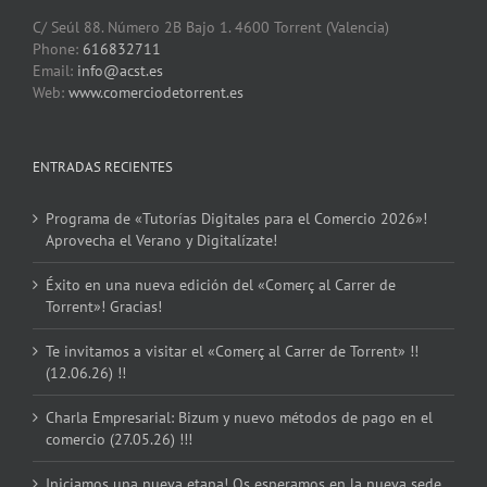
C/ Seúl 88. Número 2B Bajo 1. 4600 Torrent (Valencia)
Phone:
616832711
Email:
info@acst.es
Web:
www.comerciodetorrent.es
ENTRADAS RECIENTES
Programa de «Tutorías Digitales para el Comercio 2026»!
Aprovecha el Verano y Digitalízate!
Éxito en una nueva edición del «Comerç al Carrer de
Torrent»! Gracias!
Te invitamos a visitar el «Comerç al Carrer de Torrent» !!
(12.06.26) !!
Charla Empresarial: Bizum y nuevo métodos de pago en el
comercio (27.05.26) !!!
Iniciamos una nueva etapa! Os esperamos en la nueva sede