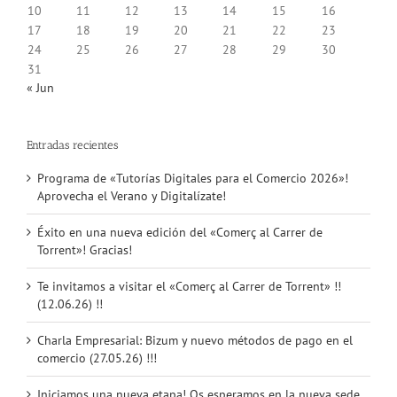
10
11
12
13
14
15
16
17
18
19
20
21
22
23
24
25
26
27
28
29
30
31
« Jun
Entradas recientes
Programa de «Tutorías Digitales para el Comercio 2026»!
Aprovecha el Verano y Digitalízate!
Éxito en una nueva edición del «Comerç al Carrer de
Torrent»! Gracias!
Te invitamos a visitar el «Comerç al Carrer de Torrent» !!
(12.06.26) !!
Charla Empresarial: Bizum y nuevo métodos de pago en el
comercio (27.05.26) !!!
Iniciamos una nueva etapa! Os esperamos en la nueva sede