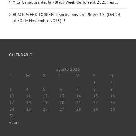
Y La Ganadora del la «Black Week de Torrent 2025» es …
BLACK WEEK TORRENT! Sorteamos un iPhone 17! (Del 24
al 30 de Noviembre 2025) !!
CALENDARIO
agosto 2026
L
M
X
J
V
S
D
1
2
3
4
5
6
7
8
9
10
11
12
13
14
15
16
17
18
19
20
21
22
23
24
25
26
27
28
29
30
31
« Jun