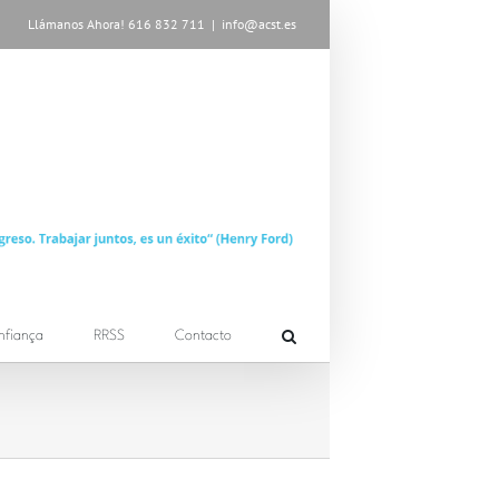
Llámanos Ahora! 616 832 711
|
info@acst.es
nfiança
RRSS
Contacto