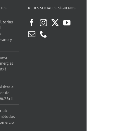
Servicios
NTES
REDES SOCIALES: SÍGUENOS!
de
Torrent
!!!
utorías
l
»!
erano y
ueva
merç al
nt»!
isitar el
rer de
06.26) !!
ial:
 métodos
comercio