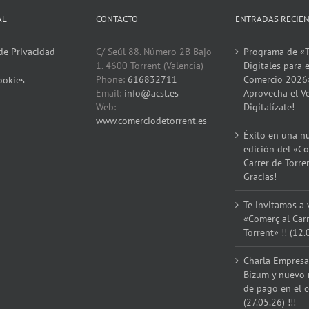
Servicios
AL
CONTACTO
ENTRADAS RECIE
de
Torrent
!!!
 de Privacidad
C/ Seúl 88. Número 2B Bajo
Programa de «T
1. 4600 Torrent (Valencia)
Digitales para e
Phone:
616832711
Comercio 2026
ookies
Email:
info@acst.es
Aprovecha el V
Web:
Digitalízate!
www.comerciodetorrent.es
Éxito en una n
edición del «Co
Carrer de Torre
Gracias!
Te invitamos a v
«Comerç al Car
Torrent» !! (12.
Charla Empresar
Bizum y nuevo
de pago en el 
(27.05.26) !!!