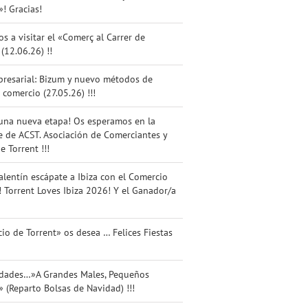
»! Gracias!
os a visitar el «Comerç al Carrer de
 (12.06.26) !!
presarial: Bizum y nuevo métodos de
 comercio (27.05.26) !!!
una nueva etapa! Os esperamos en la
 de ACST. Asociación de Comerciantes y
e Torrent !!!
alentín escápate a Ibiza con el Comercio
! Torrent Loves Ibiza 2026! Y el Ganador/a
io de Torrent» os desea … Felices Fiestas
idades…»A Grandes Males, Pequeños
 (Reparto Bolsas de Navidad) !!!