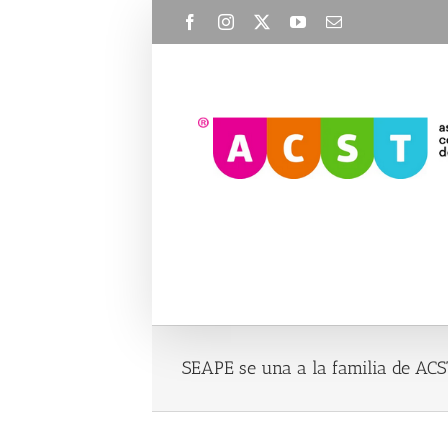
Skip
Facebook
Instagram
X
YouTube
Email
to
content
SEAPE se una a la familia de ACST