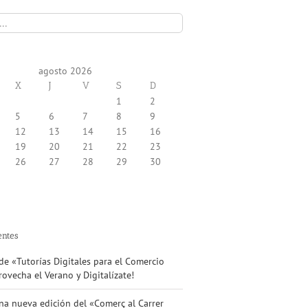
agosto 2026
X
J
V
S
D
1
2
5
6
7
8
9
12
13
14
15
16
19
20
21
22
23
26
27
28
29
30
entes
e «Tutorías Digitales para el Comercio
ovecha el Verano y Digitalízate!
na nueva edición del «Comerç al Carrer