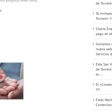
nto psíquica como física.
de Torrent
a.
Te invitam
Torrent» !!
Charla Em
pago en el
Iniciamos 
nueva sede
Servicios d
Este San V
de Torrent
es …
El «Comerc
!!!!
Estas Nav
Comercios»