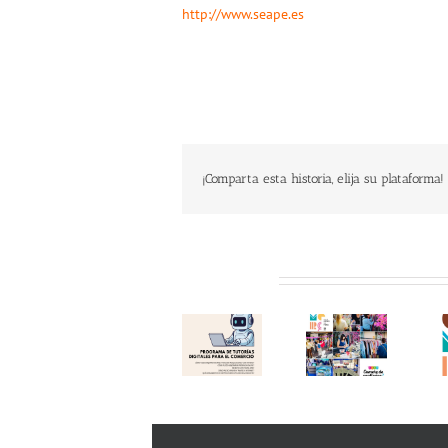
http://www.seape.es
¡Comparta esta historia, elija su plataforma!
Programa
Te
Éxito en
de
invitamos
Related Posts
una
«Tutorías
a visitar
nueva
Digitales
el
edición
para el
«Comerç
del
Comercio
al Carrer
«Comerç
2026»!
de
al Carrer
Aprovecha
Torrent»
de
el
!!
Torrent»!
Verano y
(12.06.26)
Gracias!
Digitalízate!
!!