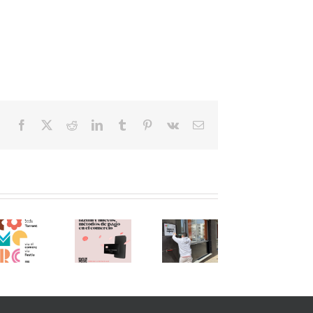
Facebook
X
Reddit
LinkedIn
Tumblr
Pinterest
Vk
Email
Iniciamos
una
nueva
etapa!
Programa
Charla
Os
Éxito
de
Empresarial:
esperamos
un
«Tutorías
Bizum y
en la
nue
Digitales
nuevo
nueva
edic
para el
métodos
sede de
de
Comercio
de pago
ACST.
«Com
2026»!
en el
Asociación
al Ca
Aprovecha
comercio
de
de
el
(27.05.26)
Comerciantes
Torre
Verano y
!!!
y
Graci
Digitalízate!