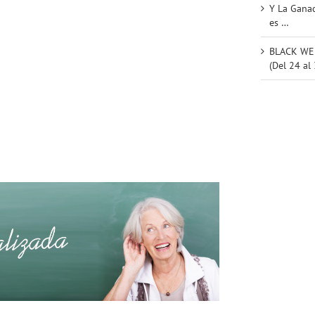
Y La Ganad
es …
BLACK WEE
(Del 24 al