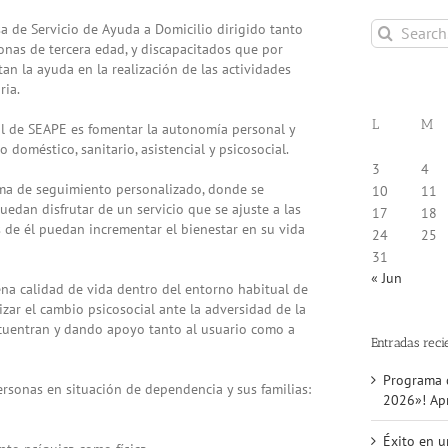
Search
 de Servicio de Ayuda a Domicilio dirigido tanto
for:
onas de tercera edad, y discapacitados que por
tan la ayuda en la realización de las actividades
ria.
L
M
al de SEAPE es fomentar la autonomía personal y
 doméstico, sanitario, asistencial y psicosocial.
3
4
ama de seguimiento personalizado, donde se
10
11
edan disfrutar de un servicio que se ajuste a las
17
18
 de él puedan incrementar el bienestar en su vida
24
25
31
« Jun
a calidad de vida dentro del entorno habitual de
zar el cambio psicosocial ante la adversidad de la
ncuentran y dando apoyo tanto al usuario como a
Entradas reci
Programa d
rsonas en situación de dependencia y sus familias:
2026»! Apr
Éxito en u