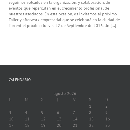
seguimos volcados en la organización, y colaboración, de
eventos que repercutan en el crecimiento profesional de
nuestros asociados. En esta ocasión, os invitamos al próximo
Taller y afterwork empresarial que se celebrará en la ciudad de
Torrent el próximo Jueves 22 de Septiembre de 2016. Un [...]
CALENDARIO
agosto 2026
L
M
X
J
V
S
D
1
2
3
4
5
6
7
8
9
10
11
12
13
14
15
16
17
18
19
20
21
22
23