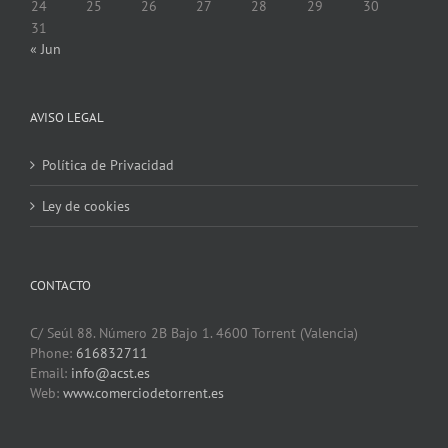
24
25
26
27
28
29
30
31
« Jun
AVISO LEGAL
Política de Privacidad
Ley de cookies
CONTACTO
C/ Seúl 88. Número 2B Bajo 1. 4600 Torrent (Valencia)
Phone:
616832711
Email:
info@acst.es
Web:
www.comerciodetorrent.es