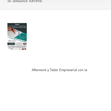
al andalus torrent
rwork
ler
sarial
la
oración
CST
.16)
ias
T
Afterwork y Taller Empresarial con la