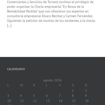
Comerciantes y Servicios de Torrent, tuvimos el privilegio de
poder organizar la Charla empresarial "En Busca de la
Rentabilidad Perdida" que nos ofrecieron los expertos en
consultoría empresarial Álvaro Benitez y Carmen Fernández.
Siguiendo la petición de muchos de los asistentes a la charla,
[...]
CALENDARIO
agosto 2026
L
M
X
J
V
S
D
1
2
3
4
5
6
7
8
9
10
11
12
13
14
15
16