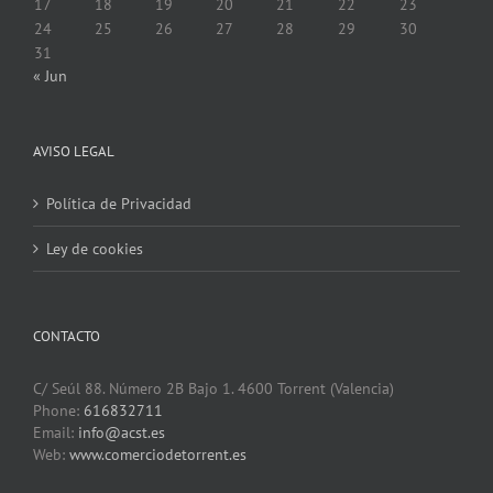
17
18
19
20
21
22
23
24
25
26
27
28
29
30
31
« Jun
AVISO LEGAL
Política de Privacidad
Ley de cookies
CONTACTO
C/ Seúl 88. Número 2B Bajo 1. 4600 Torrent (Valencia)
Phone:
616832711
Email:
info@acst.es
Web:
www.comerciodetorrent.es