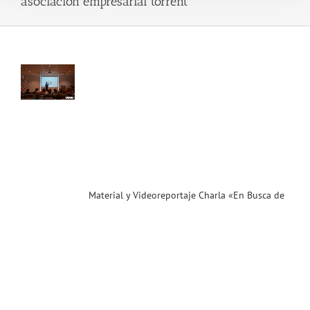
asociacion empresarial torrent
ial
reportaje
la
n
ca
a
bilidad
da»
ias
T
Material y Videoreportaje Charla «En Busca de