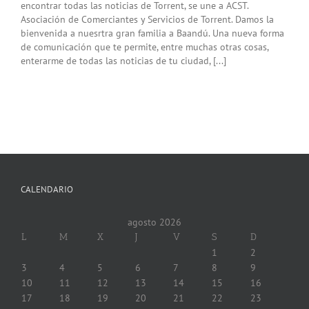
encontrar todas las noticias de ‪Torrent, se une a ACST.
Asociación de Comerciantes y Servicios de Torrent.‬ Damos la
bienvenida a nuesrtra gran familia a Baandú. Una nueva forma
de comunicación que te permite, entre muchas otras cosas,
enterarme de todas las noticias de tu ciudad, [...]
CALENDARIO
agosto 2026
L
M
X
J
V
S
D
1
2
3
4
5
6
7
8
9
10
11
12
13
14
15
16
17
18
19
20
21
22
23