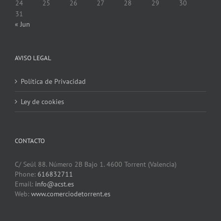
24
25
26
27
28
29
30
31
« Jun
AVISO LEGAL
Política de Privacidad
Ley de cookies
CONTACTO
C/ Seúl 88. Número 2B Bajo 1. 4600 Torrent (Valencia)
Phone:
616832711
Email:
info@acst.es
Web:
www.comerciodetorrent.es