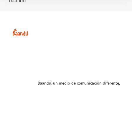
baandu
dú,
io
icación
nte,
ma
 de
T!
ias
T
Baandú, un medio de comunicación diferente,