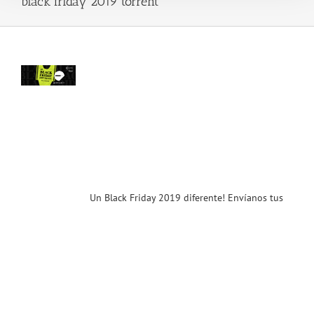
black friday 2019 torrent
ck
ay
9
nte!
nos
s
s !
ana
.11
12)
ias
T
Un Black Friday 2019 diferente! Envíanos tus