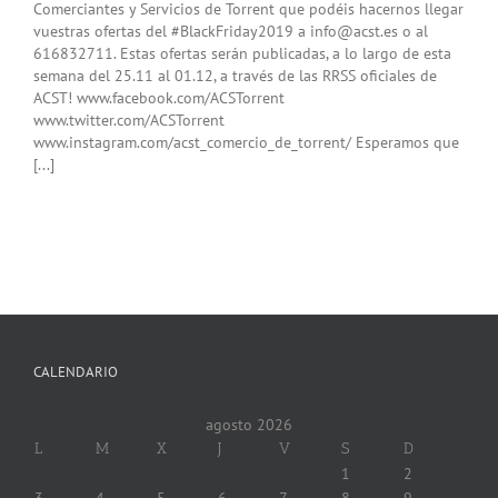
Comerciantes y Servicios de Torrent que podéis hacernos llegar
vuestras ofertas del #BlackFriday2019 a
info@acst.es
o al
616832711. Estas ofertas serán publicadas, a lo largo de esta
semana del 25.11 al 01.12, a través de las RRSS oficiales de
ACST! www.facebook.com/ACSTorrent
www.twitter.com/ACSTorrent
www.instagram.com/acst_comercio_de_torrent/ Esperamos que
[...]
CALENDARIO
agosto 2026
L
M
X
J
V
S
D
1
2
3
4
5
6
7
8
9