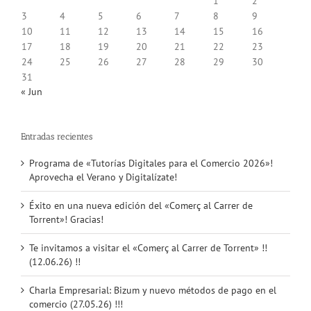
1
2
3
4
5
6
7
8
9
10
11
12
13
14
15
16
17
18
19
20
21
22
23
24
25
26
27
28
29
30
31
« Jun
Entradas recientes
Programa de «Tutorías Digitales para el Comercio 2026»!
Aprovecha el Verano y Digitalízate!
Éxito en una nueva edición del «Comerç al Carrer de
Torrent»! Gracias!
Te invitamos a visitar el «Comerç al Carrer de Torrent» !!
(12.06.26) !!
Charla Empresarial: Bizum y nuevo métodos de pago en el
comercio (27.05.26) !!!