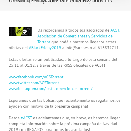
Un Black Friday 2019 diferente! Envíanos tus ofertas ! (Semana del 25.11 al 01.12) !!!
View
Os recordamos a todos los asociados de
ACST.
Larger
Asociación de Comerciantes y Servicios de
Image
Torrent
que podéis hacernos llegar vuestras
ofertas del
#
BlackFriday2019
a
info@acst.es
o al 616832711.
Estas ofertas serán publicadas, a lo largo de esta semana del
25.11 al 01.12, a través de las RRSS oficiales de ACST!
www.facebook.com/ACSTorrent
www.twitter.com/ACSTorrent
www.instagram.com/acst_comercio_de_torrent/
Esperamos que las bolsas, que recientemente os regalamos, os
ayuden con motivo de la presente campaña!
Desde
#
ACST
os adelantamos que, en breve, os haremos llegar
completa información sobre la próxima campaña de Navidad
2019 con REGALOS para todos los asociados!