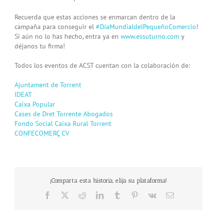
Recuerda que estas acciones se enmarcan dentro de la
campaña para conseguir el
#
DíaMundialdelPequeñoComercio
!
Si aún no lo has hecho, entra ya en
www.essuturno.com
y
déjanos tu firma!
Todos los eventos de ACST cuentan con la colaboración de:
Ajuntament de Torrent
IDEAT
Caixa Popular
Cases de Dret Torrente
Abogados
Fondo Social Caixa Rural Torrent
CONFECOMERÇ CV
¡Comparta esta historia, elija su plataforma!
Facebook
X
Reddit
LinkedIn
Tumblr
Pinterest
Vk
Email