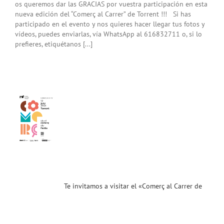
os queremos dar las GRACIAS por vuestra participación en esta
nueva edición del “Comerç al Carrer” de Torrent !!! Si has
participado en el evento y nos quieres hacer llegar tus fotos y
vídeos, puedes enviarlas, vía WhatsApp al 616832711 o, si lo
prefieres, etiquétanos [...]
amos
tar
erç
er
nt»
.26)
ias
Te invitamos a visitar el «Comerç al Carrer de
T