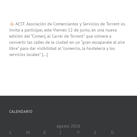
ACST. Asociación de Comerciantes y Servicios de Torrent os
invita a participar, este Viernes 12 de junio, en una nueva
edición del “Comerç al Carrer de Torrent” que volverá a
convertir las calles de la ciudad en un “gran escaparate al aire
libre” para dar visibilidad al “comercio, la hostelería y los
servicios locales” [...]
CALENDARIO
agosto 2026
L
M
X
J
V
S
D