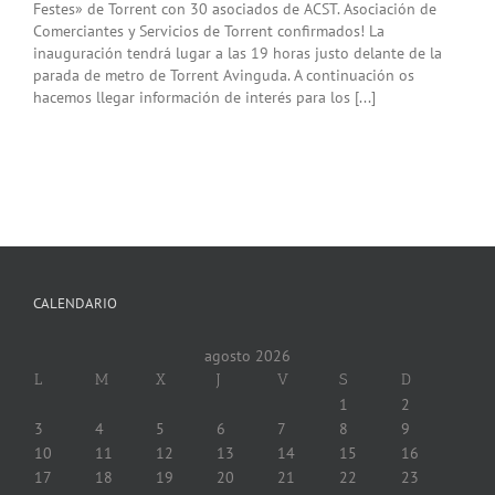
Festes» de Torrent con 30 asociados de ACST. Asociación de
Comerciantes y Servicios de Torrent confirmados! La
inauguración tendrá lugar a las 19 horas justo delante de la
parada de metro de Torrent Avinguda. A continuación os
hacemos llegar información de interés para los [...]
CALENDARIO
agosto 2026
L
M
X
J
V
S
D
1
2
3
4
5
6
7
8
9
10
11
12
13
14
15
16
17
18
19
20
21
22
23