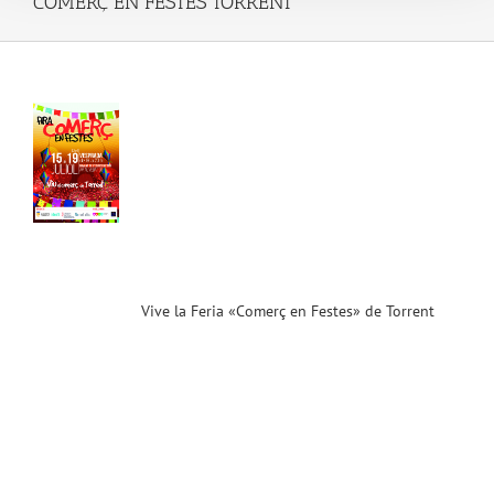
COMERÇ EN FESTES TORRENT
la
a
erç
es»
nt
n
!!
ias
T
Vive la Feria «Comerç en Festes» de Torrent