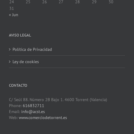
24
25
26
27
28
29
30
31
« Jun
AVISO LEGAL
Política de Privacidad
Ley de cookies
CONTACTO
C/ Seúl 88. Número 2B Bajo 1. 4600 Torrent (Valencia)
Phone:
616832711
Email:
info@acst.es
Web:
www.comerciodetorrent.es