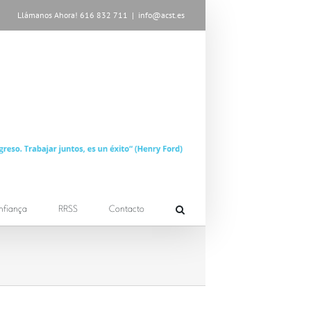
Llámanos Ahora! 616 832 711
|
info@acst.es
nfiança
RRSS
Contacto