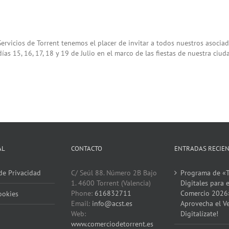
rvicios de Torrent tenemos el placer de invitar a todos nuestros asociad
s 15, 16, 17, 18 y 19 de Julio en el marco de las fiestas de nuestra ciudad.
AL
CONTACTO
ENTRADAS RECIE
 de Privacidad
C/ Seúl 88. Número 2B Bajo
Programa de «T
1. 4600 Torrent (Valencia)
Digitales para e
Phone:
616832711
Comercio 2026
ookies
Email:
info@acst.es
Aprovecha el V
Web:
Digitalízate!
www.comerciodetorrent.es