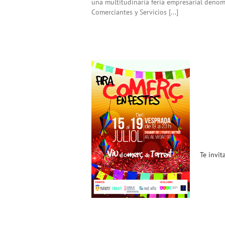
una multitudinaria feria empresarial denom
Comerciantes y Servicios [...]
Te invitamos a la Feria
«Comerç en Festes» (15 al
19 de Julio 2016) !!
Noticias ACST
Te invit