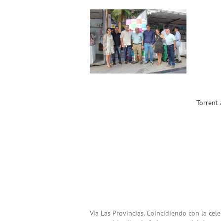
Torrent acoge con éxito la
Feria «Comerç en Festes».
Gracias !!
Noticias ACST
Torrent 
Vía Las Provincias. Coincidiendo con la cele