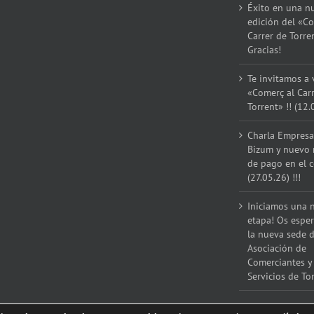
Éxito en una n
edición del «Co
Carrer de Torre
Gracias!
Te invitamos a v
«Comerç al Car
Torrent» !! (12.
Charla Empresar
Bizum y nuevo
de pago en el 
(27.05.26) !!!
Iniciamos una 
etapa! Os espe
la nueva sede d
Asociación de
Comerciantes y
Servicios de Tor