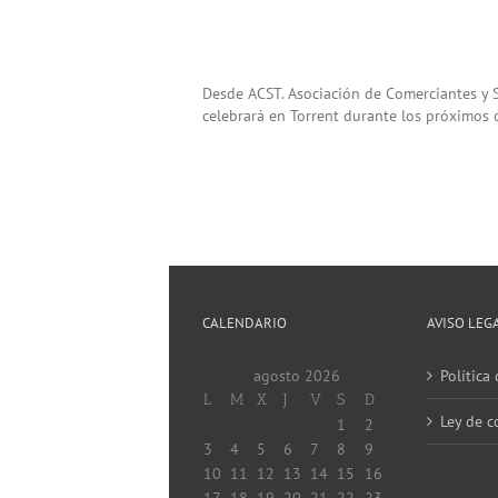
Desde ACST. Asociación de Comerciantes y Se
celebrará en Torrent durante los próximos día
CALENDARIO
AVISO LEG
agosto 2026
Política
L
M
X
J
V
S
D
Ley de c
1
2
3
4
5
6
7
8
9
10
11
12
13
14
15
16
17
18
19
20
21
22
23