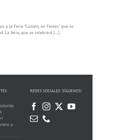
os a la Feria "Comerç en Festes" que se
 La feria, que se celebrará [...]
NTES
REDES SOCIALES: SÍGUENOS!
utorías
l
»!
erano y