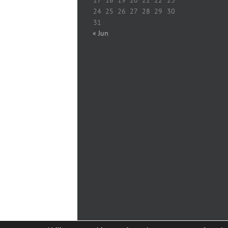
24
25
26
27
28
29
30
31
« Jun