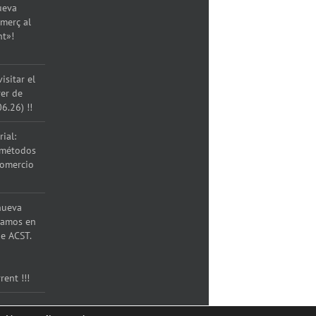
ueva
merç al
nt»!
isitar el
rer de
06.26) !!
ial:
 métodos
comercio
nueva
ramos en
e ACST.
rent !!!