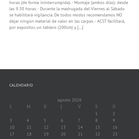
horas (de forma ininterrumpida). - Montaje (ambos días): desde
las 9.30 horas. - Durante la madrugada del Viernes al Sábado
se habilitará vigilancia. De todos modos recomendamos NO
dejar ningún material de valor en las carpas. - ACST facilitará,
por expositor, un tablero (200cm) y [...]
CALENDARIO
agosto 2026
L
M
X
J
V
S
D
1
2
3
4
5
6
7
8
9
10
11
12
13
14
15
16
17
18
19
20
21
22
23