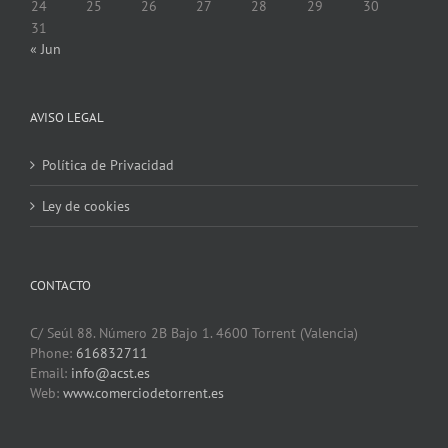
24
25
26
27
28
29
30
31
« Jun
AVISO LEGAL
Política de Privacidad
Ley de cookies
CONTACTO
C/ Seúl 88. Número 2B Bajo 1. 4600 Torrent (Valencia)
Phone:
616832711
Email:
info@acst.es
Web:
www.comerciodetorrent.es