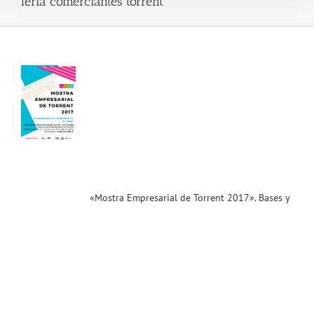
feria comerciantes torrent
tra
sarial
nt
».
s y
aje
a
itores
6 y
de
o)
ias
«Mostra Empresarial de Torrent 2017». Bases y
T