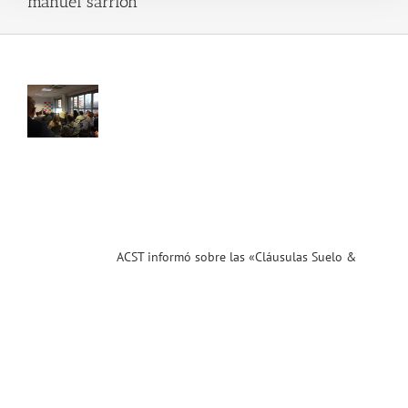
manuel sarrion
T
rmó
las
sulas
o &
maciones
rias»
s
sarios
ias
T
ACST informó sobre las «Cláusulas Suelo &