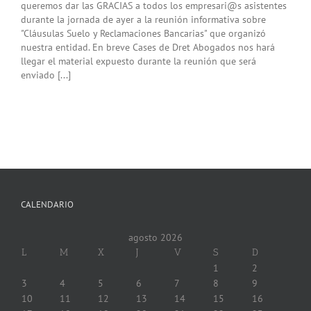
queremos dar las GRACIAS a todos los empresari@s asistentes
durante la jornada de ayer a la reunión informativa sobre
"Cláusulas Suelo y Reclamaciones Bancarias" que organizó
nuestra entidad. En breve Cases de Dret Abogados nos hará
llegar el material expuesto durante la reunión que será
enviado [...]
CALENDARIO
agosto 2026
L
M
X
J
V
S
D
1
2
3
4
5
6
7
8
9
10
11
12
13
14
15
16