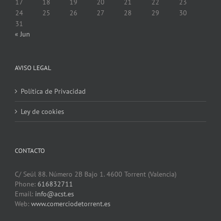
17
18
19
20
21
22
23
24
25
26
27
28
29
30
31
« Jun
AVISO LEGAL
Política de Privacidad
Ley de cookies
CONTACTO
C/ Seúl 88. Número 2B Bajo 1. 4600 Torrent (Valencia)
Phone:
616832711
Email:
info@acst.es
Web:
www.comerciodetorrent.es