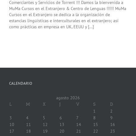
Comerciantes y Servicios de Torrent !!! Damos la bienvenida a
MuMa Cursos en el Extranjero & Centro de Lenguas !!!!!! MuMa
Cursos en el Extranjero se dedica a la organización de
estancias lingüísticas e interculturales en el extranjero; así
como prácticas en empresa en UK, EEUU y [...]
CALENDARIO
agosto 2026
L
M
X
J
V
S
D
1
2
3
4
5
6
7
8
9
10
11
12
13
14
15
16
17
18
19
20
21
22
23