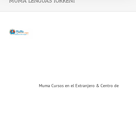
MUMA LENGUAS TORRENT
os
el
njero
ro
uas
orador
CST
ias
T
Muma Cursos en el Extranjero & Centro de