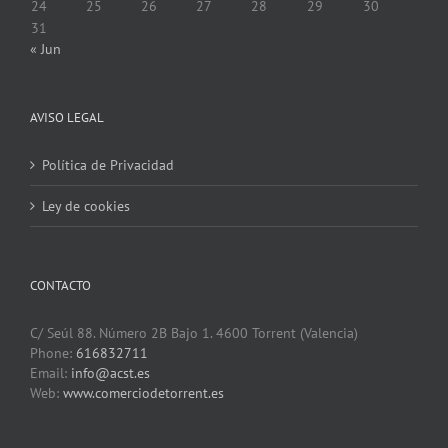
24
25
26
27
28
29
30
31
« Jun
AVISO LEGAL
Política de Privacidad
Ley de cookies
CONTACTO
C/ Seúl 88. Número 2B Bajo 1. 4600 Torrent (Valencia)
Phone:
616832711
Email:
info@acst.es
Web:
www.comerciodetorrent.es