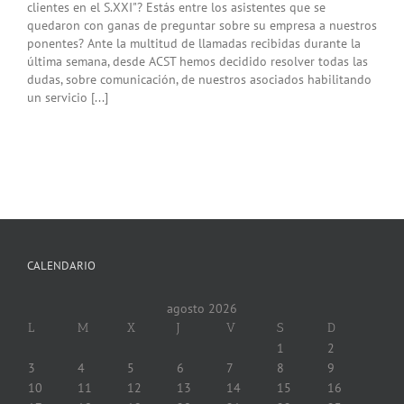
clientes en el S.XXI"? Estás entre los asistentes que se
quedaron con ganas de preguntar sobre su empresa a nuestros
ponentes? Ante la multitud de llamadas recibidas durante la
última semana, desde ACST hemos decidido resolver todas las
dudas, sobre comunicación, de nuestros asociados habilitando
un servicio [...]
CALENDARIO
agosto 2026
L
M
X
J
V
S
D
1
2
3
4
5
6
7
8
9
10
11
12
13
14
15
16