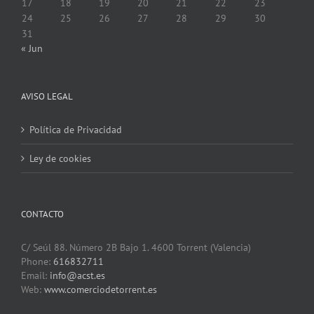
17
18
19
20
21
22
23
24
25
26
27
28
29
30
31
« Jun
AVISO LEGAL
Política de Privacidad
Ley de cookies
CONTACTO
C/ Seúl 88. Número 2B Bajo 1. 4600 Torrent (Valencia)
Phone:
616832711
Email:
info@acst.es
Web:
www.comerciodetorrent.es