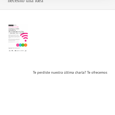
necesito una idea
ste
tra
ma
a?
emos
a
toría
ita
icación
ias
Te perdiste nuestra última charla? Te ofrecemos
T