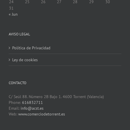
24
25
26
27
28
29
30
31
« Jun
AVISO LEGAL
Política de Privacidad
Ley de cookies
CONTACTO
C/ Seúl 88. Número 2B Bajo 1. 4600 Torrent (Valencia)
Phone:
616832711
Email:
info@acst.es
Web:
www.comerciodetorrent.es