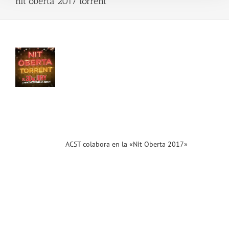
nit oberta 2017 torrent
T
ora
a
t
ta
7»
.17).
 la
as
ias
T
ACST colabora en la «Nit Oberta 2017»