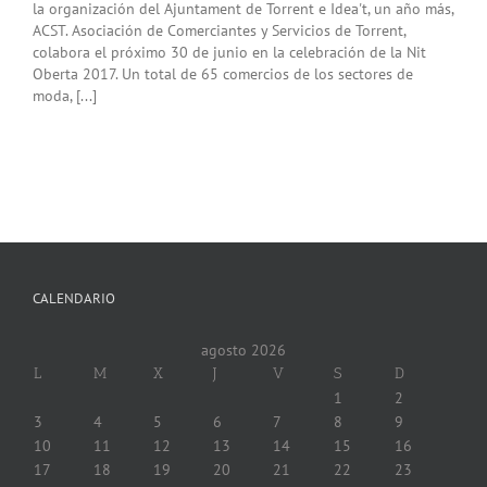
la organización del Ajuntament de Torrent e Idea't, un año más,
ACST. Asociación de Comerciantes y Servicios de Torrent,
colabora el próximo 30 de junio en la celebración de la Nit
Oberta 2017. Un total de 65 comercios de los sectores de
moda, [...]
CALENDARIO
agosto 2026
L
M
X
J
V
S
D
1
2
3
4
5
6
7
8
9
10
11
12
13
14
15
16
17
18
19
20
21
22
23