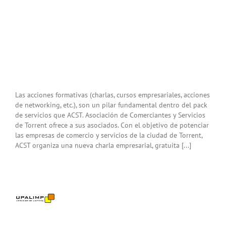
Las acciones formativas (charlas, cursos empresariales, acciones
de networking, etc.), son un pilar fundamental dentro del pack
de servicios que ACST. Asociación de Comerciantes y Servicios
de Torrent ofrece a sus asociados. Con el objetivo de potenciar
las empresas de comercio y servicios de la ciudad de Torrent,
ACST organiza una nueva charla empresarial, gratuita [...]
imp
e a
T.
cio
eza
a
sas.