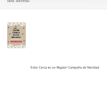
nou torrenti
r
 es
o!
aña
dad
 de
T
n
 de
os!
ias
Estar Cerca es un Regalo! Campaña de Navidad
T