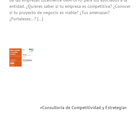
entidad. ¿Quieres saber si tu empresa es competitiva? ¿Conocer
si tu proyecto de negocio es viable? ¿Tus amenazas?
¿Fortalezas...? [...]
ultoría
titividad
tegia»
a
 de
iva.
enidos!
ias
T
«Consultoría de Competitividad y Estretegia»