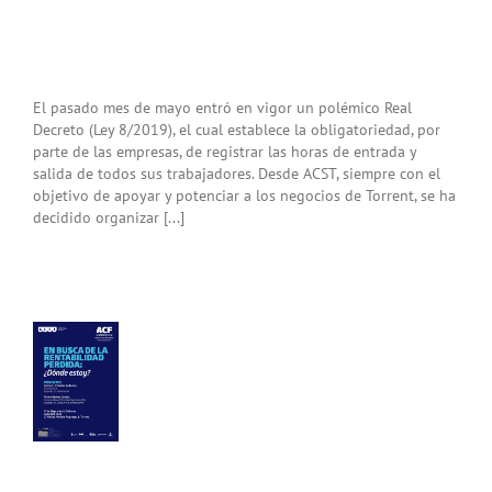
El pasado mes de mayo entró en vigor un polémico Real
Decreto (Ley 8/2019), el cual establece la obligatoriedad, por
parte de las empresas, de registrar las horas de entrada y
salida de todos sus trabajadores. Desde ACST, siempre con el
objetivo de apoyar y potenciar a los negocios de Torrent, se ha
decidido organizar [...]
la
sarial
T:
ca
a
bilidad
ida
.16)
ias