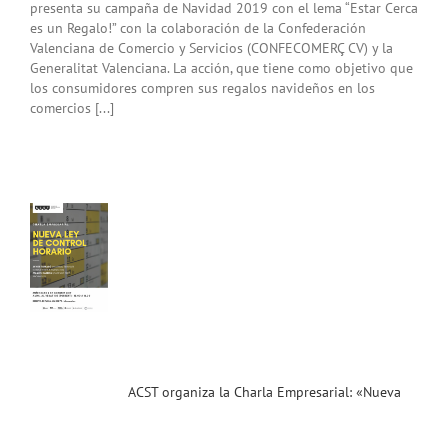
presenta su campaña de Navidad 2019 con el lema “Estar Cerca
es un Regalo!” con la colaboración de la Confederación
Valenciana de Comercio y Servicios (CONFECOMERÇ CV) y la
Generalitat Valenciana. La acción, que tiene como objetivo que
los consumidores compren sus regalos navideños en los
comercios [...]
T
iza
rla
sarial:
va
de
ol
io»
.19)
ias
T
ACST organiza la Charla Empresarial: «Nueva