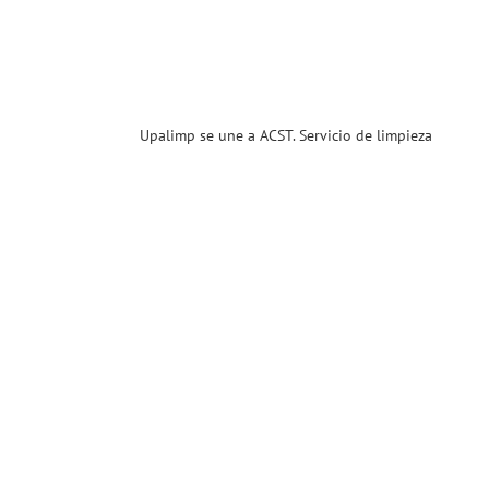
enidos
ias
T
Upalimp se une a ACST. Servicio de limpieza