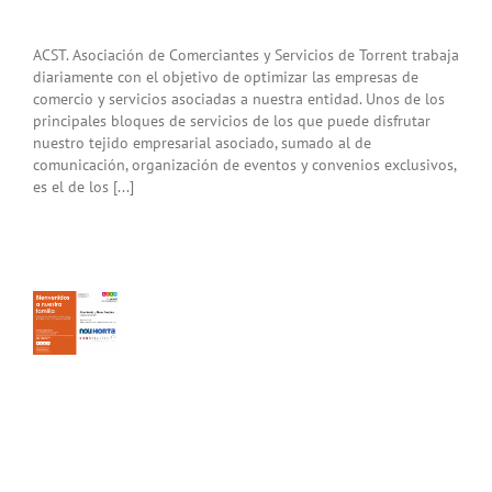
ACST. Asociación de Comerciantes y Servicios de Torrent trabaja
diariamente con el objetivo de optimizar las empresas de
comercio y servicios asociadas a nuestra entidad. Unos de los
principales bloques de servicios de los que puede disfrutar
nuestro tejido empresarial asociado, sumado al de
comunicación, organización de eventos y convenios exclusivos,
es el de los [...]
u
a y
s
es
an
 de
ia
T.
enidos!
ias
T