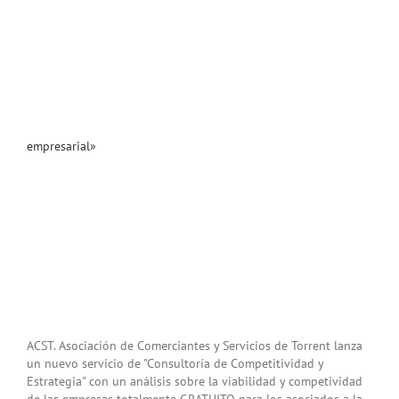
empresarial»
ACST. Asociación de Comerciantes y Servicios de Torrent lanza
un nuevo servicio de "Consultoría de Competitividad y
Estrategia" con un análisis sobre la viabilidad y competividad
de las empresas totalmente GRATUITO para los asociados a la