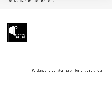
persianas teruel torrent
anas
el
iza
nt
une
ST
ias
T
Persianas Teruel aterriza en Torrent y se une a