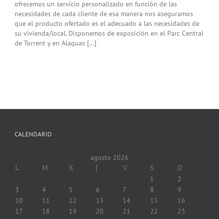
ofrecemos un servicio personalizado en función de las
necesidades de cada cliente de esa manera nos aseguramos
que el producto ofertado es el adecuado a las necesidades de
su vivienda/local. Disponemos de exposición en el Parc Central
de Torrent y en Alaquas [...]
CALENDARIO
agosto 2026
L
M
X
J
V
S
D
1
2
3
4
5
6
7
8
9
10
11
12
13
14
15
16
17
18
19
20
21
22
23