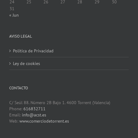
24
25
26
27
28
29
30
31
« Jun
AVISO LEGAL
Política de Privacidad
Ley de cookies
CONTACTO
C/ Seúl 88. Número 2B Bajo 1. 4600 Torrent (Valencia)
Phone:
616832711
Email:
info@acst.es
Web:
www.comerciodetorrent.es