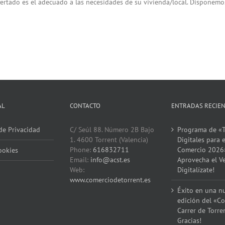
rtado es el adecuado a las necesidades de su vivienda/local. Disponemos
AL
CONTACTO
ENTRADAS RECIE
 de Privacidad
C/ Seúl 88. Número 2B Bajo
Programa de «T
1. 4600 Torrent (Valencia)
Digitales para e
Phone:
616832711
Comercio 2026
ookies
Email:
info@acst.es
Aprovecha el V
Web:
Digitalízate!
www.comerciodetorrent.es
Éxito en una n
edición del «Co
Carrer de Torre
Gracias!