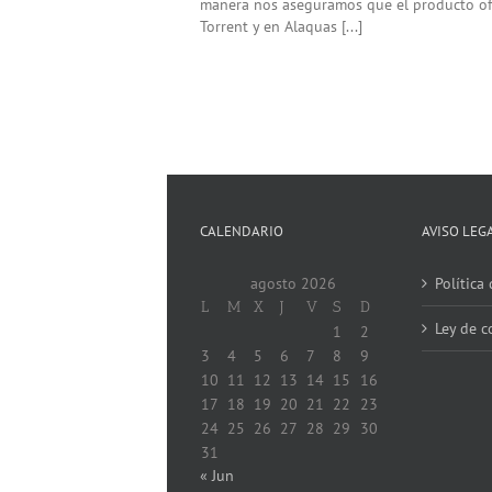
manera nos aseguramos que el producto ofe
Torrent y en Alaquas [...]
CALENDARIO
AVISO LEG
agosto 2026
Política
L
M
X
J
V
S
D
Ley de c
1
2
3
4
5
6
7
8
9
10
11
12
13
14
15
16
17
18
19
20
21
22
23
24
25
26
27
28
29
30
31
« Jun