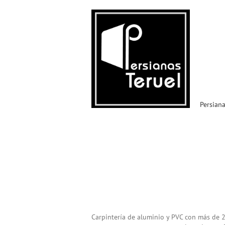
Persianas Teruel aterriza
en Torrent y se une a
ACST !!!
Noticias ACST
Persiana
Carpintería de aluminio y PVC con más de 2