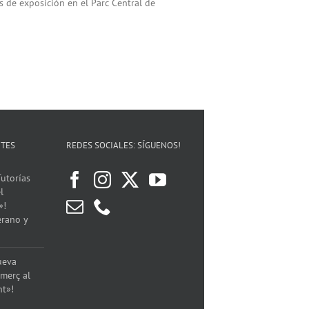
 de exposición en el Parc Central de
NTES
REDES SOCIALES: SÍGUENOS!
utorías
l
»!
erano y
ueva
merç al
nt»!