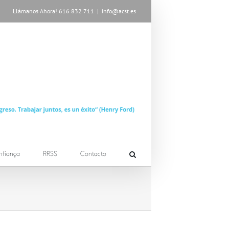
Llámanos Ahora! 616 832 711
|
info@acst.es
nfiança
RRSS
Contacto