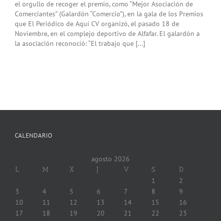
el orgullo de recoger el premio, como “Mejor Asociación de
Comerciantes” (Galardón “Comercio”), en la gala de los Premios
que El Periódico de Aquí CV organizó, el pasado 18 de
Noviembre, en el complejo deportivo de Alfafar. El galardón a
la asociación reconoció: “El trabajo que [...]
CALENDARIO
agosto 2026
L
M
X
J
V
S
D
1
2
3
4
5
6
7
8
9
10
11
12
13
14
15
16
17
18
19
20
21
22
23