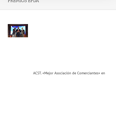
PREMIOS EPDA
or
ación
ciantes»
a
 de
ios
El
dico
!!!
ias
T
ACST. «Mejor Asociación de Comerciantes» en