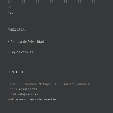
24
25
26
27
28
29
30
31
« Jun
AVISO LEGAL
Política de Privacidad
Ley de cookies
CONTACTO
C/ Seúl 88. Número 2B Bajo 1. 4600 Torrent (Valencia)
Phone:
616832711
Email:
info@acst.es
Web:
www.comerciodetorrent.es