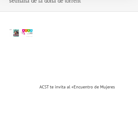
setmana de la dona de torrent
 al
entro
res
sarias
endedoras
nt»
.18)
ias
T
ACST te invita al «Encuentro de Mujeres