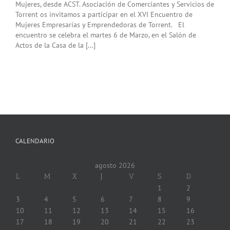
Mujeres, desde ACST. Asociación de Comerciantes y Servicios de
Torrent os invitamos a participar en el XVI Encuentro de
Mujeres Empresarias y Emprendedoras de Torrent. El
encuentro se celebra el martes 6 de Marzo, en el Salón de
Actos de la Casa de la [...]
CALENDARIO
agosto 2026
L
M
X
J
V
S
D
1
2
3
4
5
6
7
8
9
10
11
12
13
14
15
16
17
18
19
20
21
22
23