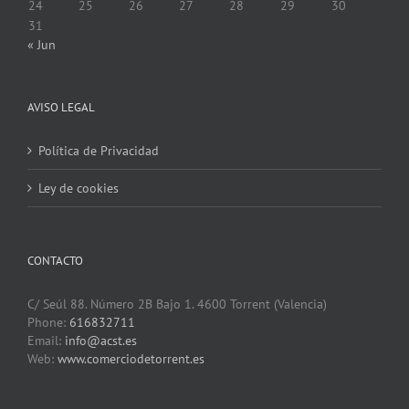
24
25
26
27
28
29
30
31
« Jun
AVISO LEGAL
Política de Privacidad
Ley de cookies
CONTACTO
C/ Seúl 88. Número 2B Bajo 1. 4600 Torrent (Valencia)
Phone:
616832711
Email:
info@acst.es
Web:
www.comerciodetorrent.es