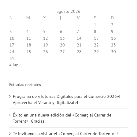
agosto 2026
L
M
X
J
V
S
D
1
2
3
4
5
6
7
8
9
10
11
12
13
14
15
16
17
18
19
20
21
22
23
24
25
26
27
28
29
30
31
« Jun
Entradas recientes
Programa de «Tutorías Digitales para el Comercio 2026»!
Aprovecha el Verano y Digitalízate!
Éxito en una nueva edición del «Comerç al Carrer de
Torrent»! Gracias!
Te invitamos a visitar el «Comerç al Carrer de Torrent» !!