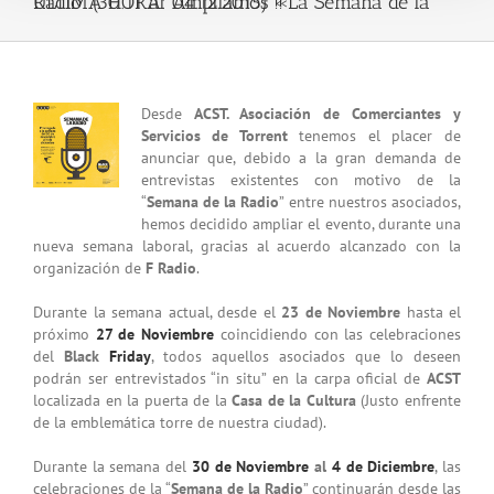
ÚLTIMA HORA: Ampliamos «La Semana de la Radio” (30.11 al 04.12.2015) !!
View
Desde
ACST. Asociación de Comerciantes y
Larger
Servicios de Torrent
tenemos el placer de
Image
anunciar que, debido a la gran demanda de
entrevistas existentes con motivo de la
“
Semana de la Radio
” entre nuestros asociados,
hemos decidido ampliar el evento, durante una
nueva semana laboral, gracias al acuerdo alcanzado con la
organización de
F Radio
.
Durante la semana actual, desde el
23 de Noviembre
hasta el
próximo
27 de Noviembre
coincidiendo con las celebraciones
del
Black
Friday
, todos aquellos asociados que lo deseen
podrán ser entrevistados “in situ” en la carpa oficial de
ACST
localizada en la puerta de la
Casa de la Cultura
(Justo enfrente
de la emblemática torre de nuestra ciudad).
Durante la semana del
30 de Noviembre
al
4 de Diciembre
, las
celebraciones de la “
Semana de la Radio
” continuarán desde las