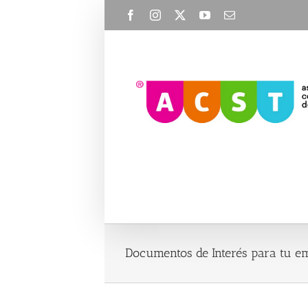
Skip
Facebook
Instagram
X
YouTube
Email
to
content
Documentos de Interés para tu em