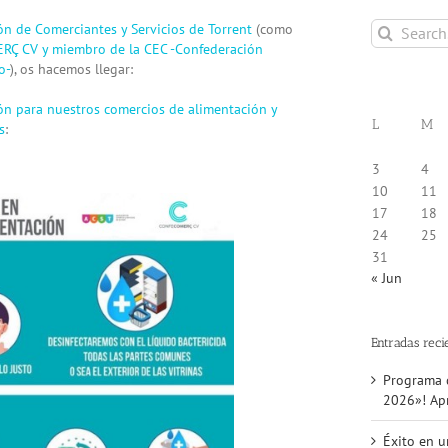
Search
ón de Comerciantes y Servicios de Torrent
(como
for:
Ç CV y miembro de la CEC -Confederación
o-
), os hacemos llegar:
ón para nuestros comercios de alimentación y
L
M
s
:
3
4
10
11
17
18
24
25
31
« Jun
Entradas reci
Programa d
2026»! Apr
Éxito en u