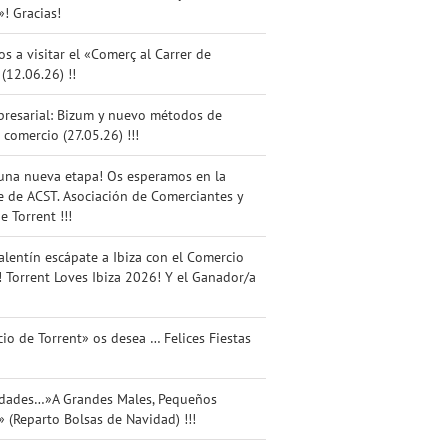
»! Gracias!
os a visitar el «Comerç al Carrer de
 (12.06.26) !!
presarial: Bizum y nuevo métodos de
 comercio (27.05.26) !!!
una nueva etapa! Os esperamos en la
 de ACST. Asociación de Comerciantes y
e Torrent !!!
alentín escápate a Ibiza con el Comercio
! Torrent Loves Ibiza 2026! Y el Ganador/a
io de Torrent» os desea … Felices Fiestas
idades…»A Grandes Males, Pequeños
 (Reparto Bolsas de Navidad) !!!