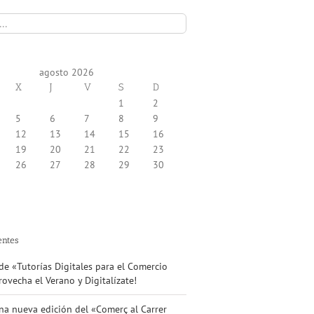
agosto 2026
X
J
V
S
D
1
2
5
6
7
8
9
12
13
14
15
16
19
20
21
22
23
26
27
28
29
30
entes
e «Tutorías Digitales para el Comercio
ovecha el Verano y Digitalízate!
na nueva edición del «Comerç al Carrer