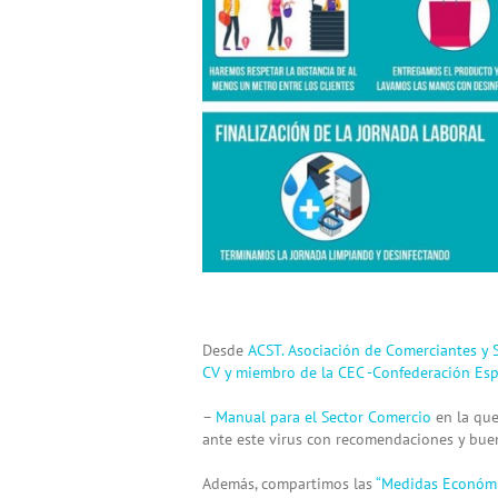
Desde
ACST. Asociación de Comerciantes y S
CV y miembro de la CEC -Confederación Es
–
Manual para el Sector Comercio
en la que
ante este virus con recomendaciones y buen
Además, compartimos las
“Medidas Económi