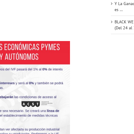
Y La Ganad
es …
BLACK WEE
(Del 24 al