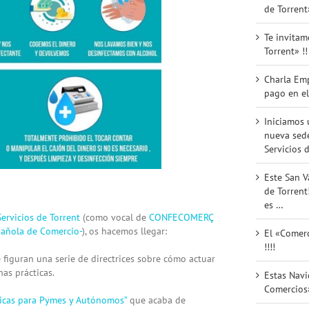
de Torrent
Te invitam
Torrent» !!
Charla Em
pago en el
Iniciamos 
nueva sede
Servicios d
Este San V
de Torrent
es …
ervicios de Torrent
(como vocal de
CONFECOMERÇ
pañola de Comercio-
), os hacemos llegar:
El «Comerc
!!!!
 figuran una serie de directrices sobre cómo actuar
as prácticas.
Estas Nav
Comercios»
cas para Pymes y Autónomos”
que acaba de