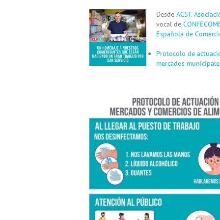
View
Desde
ACST. Asociaci
Larger
vocal de
CONFECOMER
Image
Española de Comerci
Protocolo de actuaci
mercados municipale