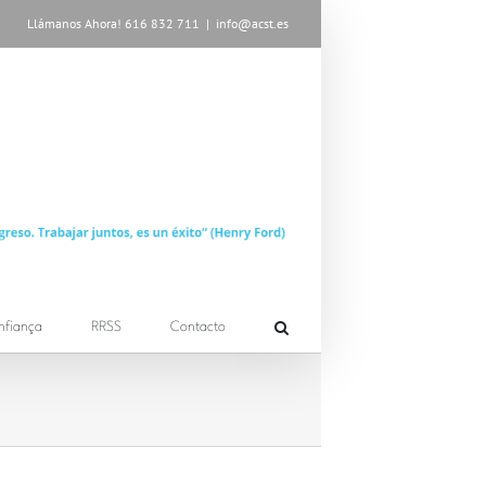
Llámanos Ahora! 616 832 711
|
info@acst.es
nfiança
RRSS
Contacto