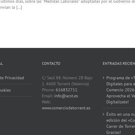
s últimos días, sobre las “Medidas Laborales” adoptadas por el Gobierno 
vían la [...]
AL
CONTACTO
ENTRADAS RECIE
 de Privacidad
C/ Seúl 88. Número 2B Bajo
Programa de «T
1. 4600 Torrent (Valencia)
Digitales para e
Phone:
616832711
Comercio 2026
ookies
Email:
info@acst.es
Aprovecha el V
Web:
Digitalízate!
www.comerciodetorrent.es
Éxito en una n
edición del «Co
Carrer de Torre
Gracias!