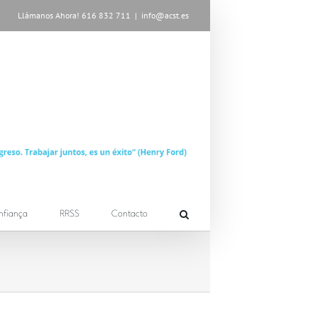
Llámanos Ahora! 616 832 711
|
info@acst.es
nfiança
RRSS
Contacto