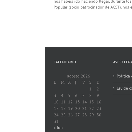
nos habéis ido haciendo llegar, durante lo
Popular (socio patrocinador de ACST), nos en
CALENDARIO
AVISO LEG
agosto 2026
Política
L
M
X
J
V
S
D
Ley de c
1
2
3
4
5
6
7
8
9
10
11
12
13
14
15
16
17
18
19
20
21
22
23
24
25
26
27
28
29
30
31
« Jun