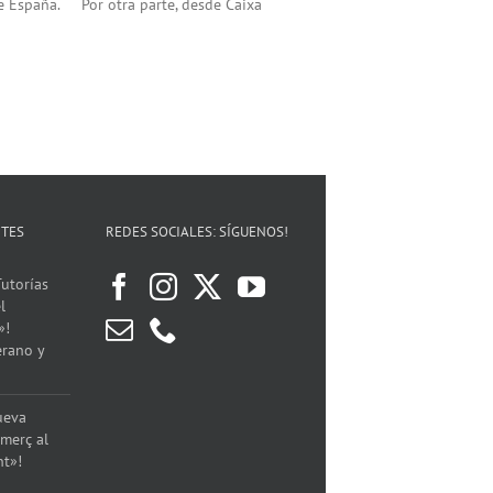
de España. Por otra parte, desde Caixa
NTES
REDES SOCIALES: SÍGUENOS!
utorías
l
»!
erano y
ueva
merç al
nt»!