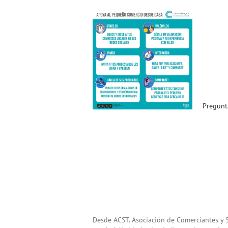
Preguntas Frecuentes sobre
Medidas Laborales (ACST y
CONFECOMERÇ) y Créditos
Caixa Popular !!
Noticias ACST
Pregunt
Desde ACST. Asociación de Comerciantes 