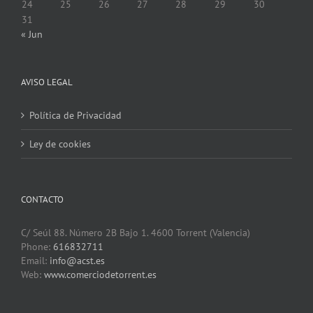
24
25
26
27
28
29
30
31
« Jun
AVISO LEGAL
Política de Privacidad
Ley de cookies
CONTACTO
C/ Seúl 88. Número 2B Bajo 1. 4600 Torrent (Valencia)
Phone:
616832711
Email:
info@acst.es
Web:
www.comerciodetorrent.es