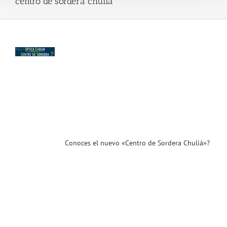
centro de sordera chulia
tro
era
á»?
ra
ién
a
e
n
bal
ias
T
Conoces el nuevo «Centro de Sordera Chuliá»?