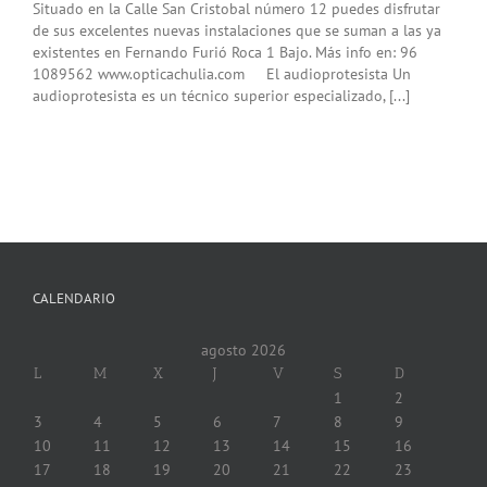
Situado en la Calle San Cristobal número 12 puedes disfrutar
de sus excelentes nuevas instalaciones que se suman a las ya
existentes en Fernando Furió Roca 1 Bajo. Más info en: 96
1089562 www.opticachulia.com El audioprotesista Un
audioprotesista es un técnico superior especializado, [...]
CALENDARIO
agosto 2026
L
M
X
J
V
S
D
1
2
3
4
5
6
7
8
9
10
11
12
13
14
15
16
17
18
19
20
21
22
23