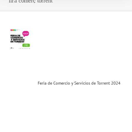
fira comerç torrent
 de
cio
cios
nt
4
.24)
ias
T
Feria de Comercio y Servicios de Torrent 2024