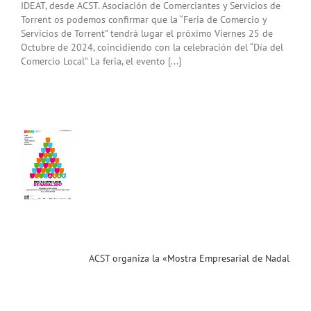
IDEAT, desde ACST. Asociación de Comerciantes y Servicios de
Torrent os podemos confirmar que la “Feria de Comercio y
Servicios de Torrent” tendrá lugar el próximo Viernes 25 de
Octubre de 2024, coincidiendo con la celebración del “Día del
Comercio Local” La feria, el evento [...]
T
iza
tra
sarial
al
7»
.2017).
 de
ipación
ias
ACST organiza la «Mostra Empresarial de Nadal
T