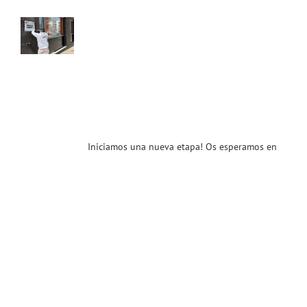
va
 de
T.
ación
ciantes
cios
nt
Iniciamos una nueva etapa! Os esperamos en
ias
T