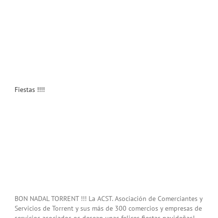
Fiestas !!!!
BON NADAL TORRENT !!! La ACST. Asociación de Comerciantes y
Servicios de Torrent y sus más de 300 comercios y empresas de
servicios asociados os desean unas felices fiestas navideñas!