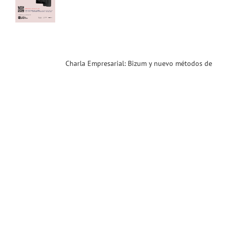
el
cio
.26)
ias
T
Charla Empresarial: Bizum y nuevo métodos de