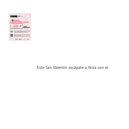
el
cio
nt!
nt
es
a
! Y
dor/a
…
Este San Valentín escápate a Ibiza con el
ias
T