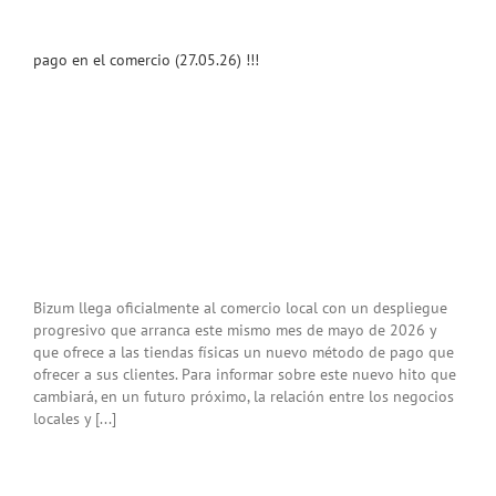
pago en el comercio (27.05.26) !!!
Bizum llega oficialmente al comercio local con un despliegue
progresivo que arranca este mismo mes de mayo de 2026 y
amos
que ofrece a las tiendas físicas un nuevo método de pago que
a
ofrecer a sus clientes. Para informar sobre este nuevo hito que
va
cambiará, en un futuro próximo, la relación entre los negocios
a!
locales y [...]
ramos
a