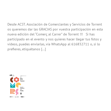
Desde ACST. Asociación de Comerciantes y Servicios de Torrent
os queremos dar las GRACIAS por vuestra participación en esta
nueva edición del “Comerç al Carrer” de Torrent !!! Si has
participado en el evento y nos quieres hacer llegar tus fotos y
vídeos, puedes enviarlas, vía WhatsApp al 616832711 o, si lo
prefieres, etiquétanos [...]
amos
tar
erç
er
nt»
.26)