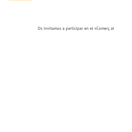
cio
al
5)
.25)
Os invitamos a participar en el «Comerç al
ias
T