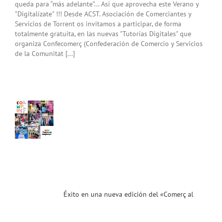
queda para “más adelante”... Así que aprovecha este Verano y
"Digitalízate" !!! Desde ACST. Asociación de Comerciantes y
Servicios de Torrent os invitamos a participar, de forma
totalmente gratuita, en las nuevas "Tutorías Digitales" que
organiza Confecomerç (Confederación de Comercio y Servicios
de la Comunitat [...]
 en
a
va
ón
l
erç
er
nt»!
as!
ias
T
Éxito en una nueva edición del «Comerç al