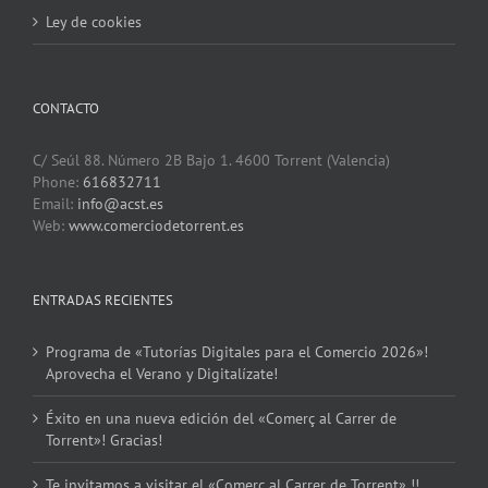
Ley de cookies
CONTACTO
C/ Seúl 88. Número 2B Bajo 1. 4600 Torrent (Valencia)
Phone:
616832711
Email:
info@acst.es
Web:
www.comerciodetorrent.es
ENTRADAS RECIENTES
Programa de «Tutorías Digitales para el Comercio 2026»!
Aprovecha el Verano y Digitalízate!
Éxito en una nueva edición del «Comerç al Carrer de
Torrent»! Gracias!
Te invitamos a visitar el «Comerç al Carrer de Torrent» !!