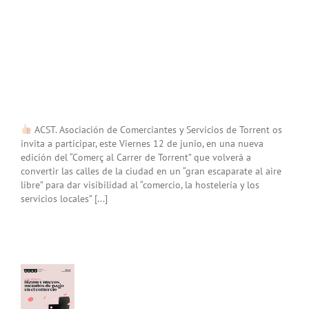
ACST. Asociación de Comerciantes y Servicios de Torrent os
invita a participar, este Viernes 12 de junio, en una nueva
edición del “Comerç al Carrer de Torrent” que volverá a
convertir las calles de la ciudad en un “gran escaparate al aire
libre” para dar visibilidad al “comercio, la hostelería y los
servicios locales” [...]
la
sarial:
m y
vo
dos
ago