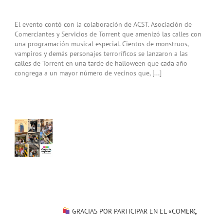
El evento contó con la colaboración de ACST. Asociación de
Comerciantes y Servicios de Torrent que amenizó las calles con
una programación musical especial. Cientos de monstruos,
vampiros y demás personajes terroríficos se lanzaron a las
calles de Torrent en una tarde de halloween que cada año
congrega a un mayor número de vecinos que, [...]
IAS
R
ICIPAR
EL
ERÇ
ER
ENT»
A
L
RCIO
AL
 !!
ias
GRACIAS POR PARTICIPAR EN EL «COMERÇ