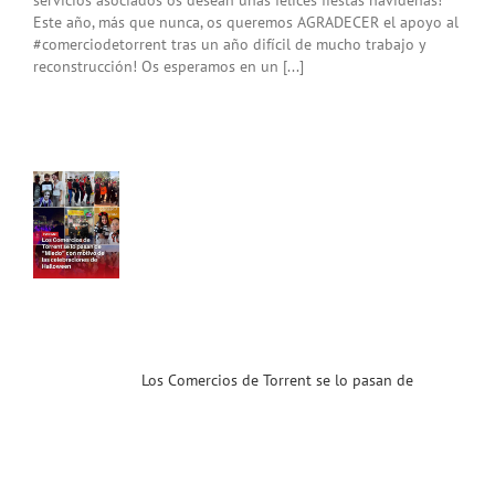
Este año, más que nunca, os queremos AGRADECER el apoyo al
#comerciodetorrent tras un año difícil de mucho trabajo y
s
reconstrucción! Os esperamos en un [...]
cios
nt
o
an
do”
n
vo
as
raciones
ween!
ias
Los Comercios de Torrent se lo pasan de
T