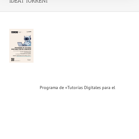
IDEAT TORRENT
ama
rías
les
el
cio
»!
vecha
no
lízate!
ias
Programa de «Tutorías Digitales para el
T