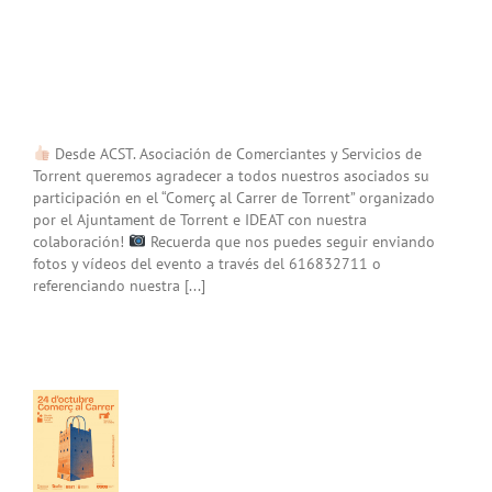
Desde ACST. Asociación de Comerciantes y Servicios de
Torrent queremos agradecer a todos nuestros asociados su
participación en el “Comerç al Carrer de Torrent” organizado
por el Ajuntament de Torrent e IDEAT con nuestra
colaboración!
Recuerda que nos puedes seguir enviando
fotos y vídeos del evento a través del 616832711 o
amos
referenciando nuestra [...]
ipar
el
erç
er
nt»
del