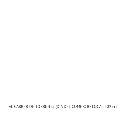
T
AL CARRER DE TORRENT» (DÍA DEL COMERCIO LOCAL 2025) !!