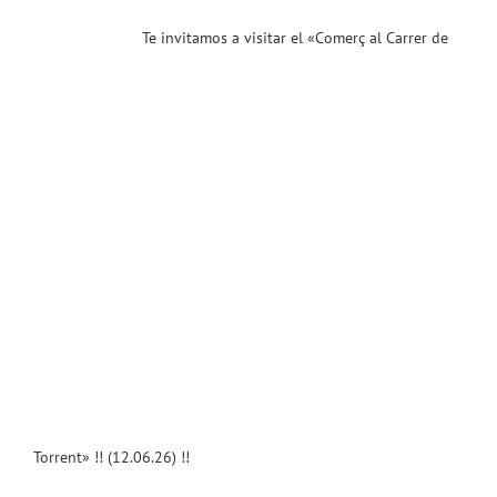
ias
Te invitamos a visitar el «Comerç al Carrer de
T
Torrent» !! (12.06.26) !!