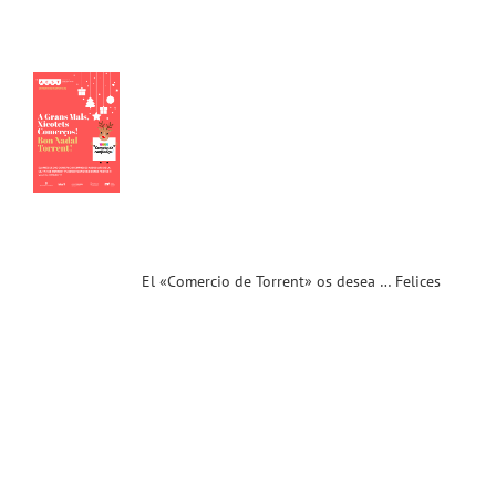
rcio
nt»
sea
ces
as
ias
T
El «Comercio de Torrent» os desea … Felices