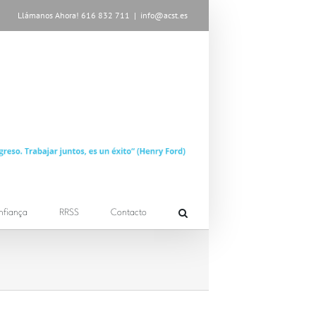
Llámanos Ahora! 616 832 711
|
info@acst.es
nfiança
RRSS
Contacto