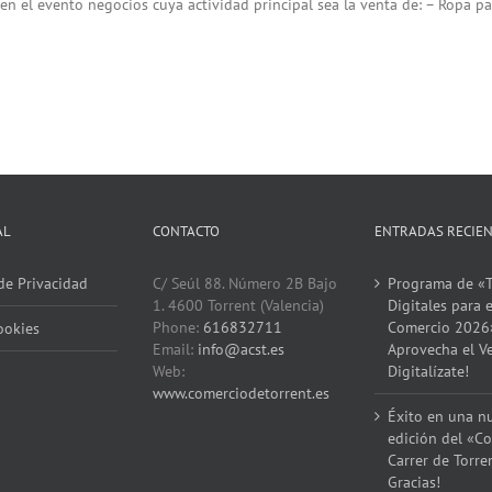
 en el evento negocios cuya actividad principal sea la venta de: – Ropa p
AL
CONTACTO
ENTRADAS RECIE
 de Privacidad
C/ Seúl 88. Número 2B Bajo
Programa de «T
1. 4600 Torrent (Valencia)
Digitales para e
Phone:
616832711
Comercio 2026
ookies
Email:
info@acst.es
Aprovecha el V
Web:
Digitalízate!
www.comerciodetorrent.es
Éxito en una n
edición del «Co
Carrer de Torre
Gracias!