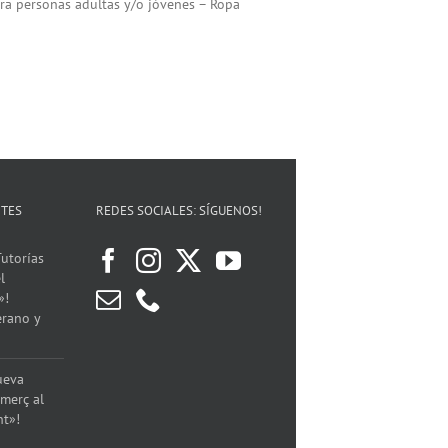
ara personas adultas y/o jóvenes – ⁠Ropa
NTES
REDES SOCIALES: SÍGUENOS!
utorías
l
»!
erano y
ueva
merç al
nt»!