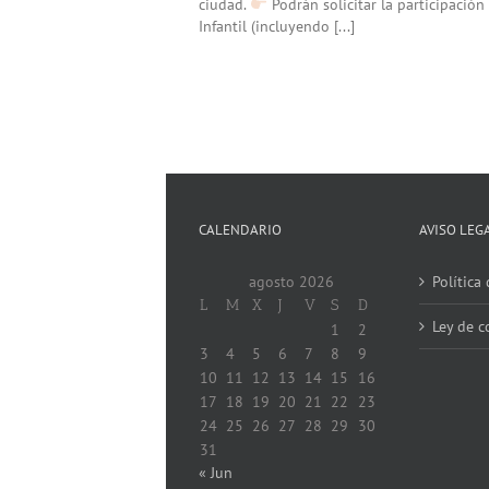
ciudad.
Podrán solicitar la participación
Infantil (incluyendo [...]
CALENDARIO
AVISO LEG
agosto 2026
Política
L
M
X
J
V
S
D
Ley de c
1
2
3
4
5
6
7
8
9
10
11
12
13
14
15
16
17
18
19
20
21
22
23
24
25
26
27
28
29
30
31
« Jun