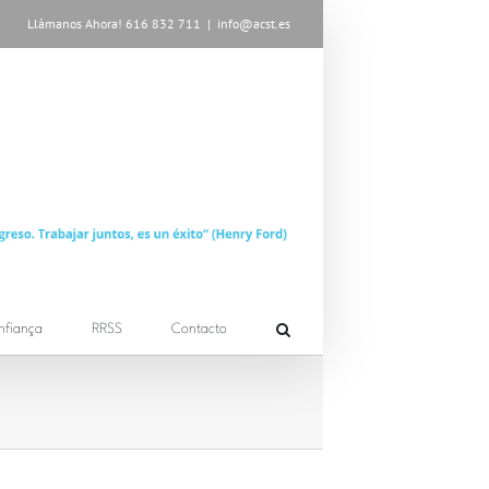
Llámanos Ahora! 616 832 711
|
info@acst.es
nfiança
RRSS
Contacto