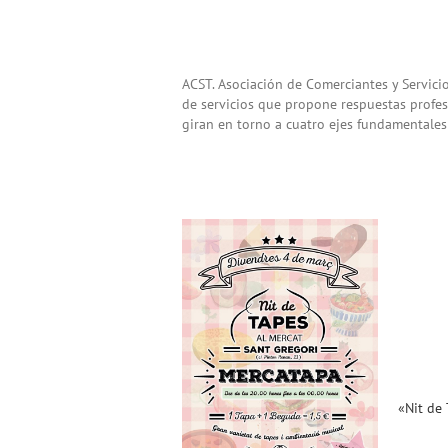
ACST. Asociación de Comerciantes y Servici
de servicios que propone respuestas profes
giran en torno a cuatro ejes fundamentales de
«Nit de Tapes» en el
Mercat de Sant Gregori
(04.03.16) !!
Noticias ACST
«Nit de 