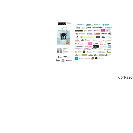
63 Razones para asistir a
la “Mostra Empresarial de
Torrent 2016” (Comunicado
Oficial ACST)
Noticias ACST
63 Razon